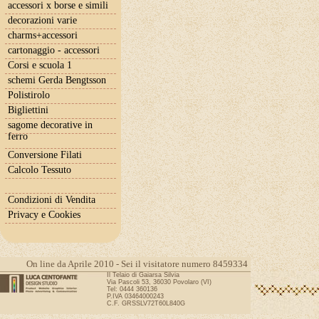
accessori x borse e simili
decorazioni varie
charms+accessori
cartonaggio - accessori
Corsi e scuola 1
schemi Gerda Bengtsson
Polistirolo
Bigliettini
sagome decorative in
ferro
Conversione Filati
Calcolo Tessuto
Condizioni di Vendita
Privacy e Cookies
On line da Aprile 2010 - Sei il visitatore numero 8459334
Il Telaio di Gaiarsa Silvia
Via Pascoli 53, 36030 Povolaro (VI)
Tel: 0444 360136
P.IVA 03464000243
C.F. GRSSLV72T60L840G