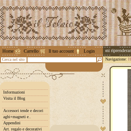
Attenzione ! Le spedizioni riprenderanno
Home
Carrello
Il tuo account
Login
Navigazione:
H
Cerca nel sito
Informazioni
Visita il Blog
Accessori tende e decori
aghi+magneti e..
Appendini
Art. regalo e decorativi