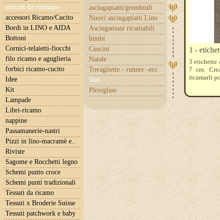
articoli da ricamare
asciugapiatti/grembiuli
accessori Ricamo/Cucito
Nuovi asciugapiatti Lino
Bordi in LINO e AIDA
Asciugamani ricamabili
Bottoni
bimbi
Cornici-telaietti-fiocchi
Cuscini
1 - etiche
filo ricamo e aguglieria
Natale
3 etichette
forbici ricamo-cucito
Tovagliette - runner -ecc
7 cm. Crea
ricamarli po
Idee
Vari
Kit
Plexiglass
Lampade
Libri-ricamo
nappine
Passamanerie-nastri
Pizzi in lino-macramè e..
Riviste
Sagome e Rocchetti legno
Schemi punto croce
Schemi punti tradizionali
Tessuti da ricamo
Tessuti x Broderie Suisse
Tessuti patchwork e baby