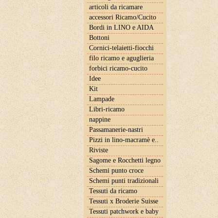
articoli da ricamare
accessori Ricamo/Cucito
Bordi in LINO e AIDA
Bottoni
Cornici-telaietti-fiocchi
filo ricamo e aguglieria
forbici ricamo-cucito
Idee
Kit
Lampade
Libri-ricamo
nappine
Passamanerie-nastri
Pizzi in lino-macramè e..
Riviste
Sagome e Rocchetti legno
Schemi punto croce
Schemi punti tradizionali
Tessuti da ricamo
Tessuti x Broderie Suisse
Tessuti patchwork e baby