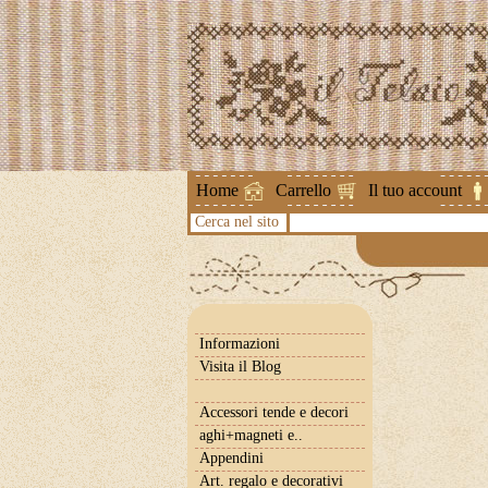
Attenzione !
Home
Carrello
Il tuo account
Cerca nel sito
Informazioni
Visita il Blog
Accessori tende e decori
aghi+magneti e..
Appendini
Art. regalo e decorativi