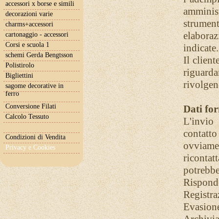
accessori x borse e simili
amminis
decorazioni varie
strument
charms+accessori
elabora
cartonaggio - accessori
Corsi e scuola 1
indicate
schemi Gerda Bengtsson
Il clien
Polistirolo
riguarda
Bigliettini
rivolgen
sagome decorative in
ferro
Conversione Filati
Dati for
Calcolo Tessuto
L'invio 
contatto
Condizioni di Vendita
ovviame
Privacy e Cookies
ricontatt
potrebber
Risponde
Registraz
Evasione 