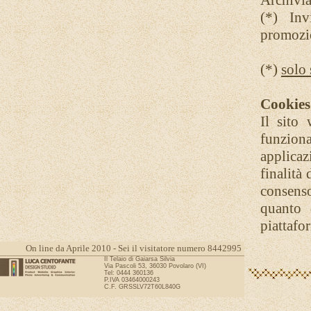
Archivia
(*) Inv
promozi
(*)
solo 
Cookies 
Il sito 
funziona
applicaz
finalità 
consenso
quanto 
piattafo
On line da Aprile 2010 - Sei il visitatore numero 8442995
Il Telaio di Gaiarsa Silvia
Via Pascoli 53, 36030 Povolaro (VI)
Tel: 0444 360136
P.IVA 03464000243
C.F. GRSSLV72T60L840G