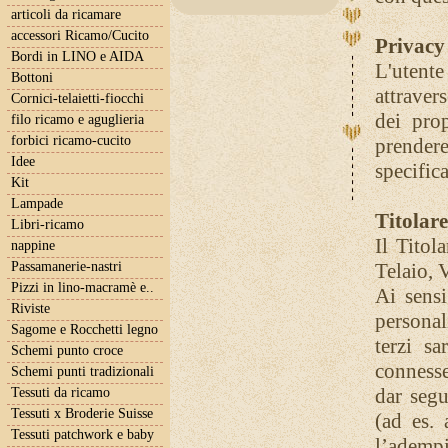
articoli da ricamare
accessori Ricamo/Cucito
Privacy 
Bordi in LINO e AIDA
L'utente
Bottoni
attravers
Cornici-telaietti-fiocchi
dei pro
filo ricamo e aguglieria
forbici ricamo-cucito
prende
Idee
specifica
Kit
Lampade
Titolare
Libri-ricamo
Il Titol
nappine
Passamanerie-nastri
Telaio, 
Pizzi in lino-macramè e..
Ai sensi
Riviste
personal
Sagome e Rocchetti legno
terzi sa
Schemi punto croce
connesse
Schemi punti tradizionali
dar segu
Tessuti da ricamo
Tessuti x Broderie Suisse
(ad es.
Tessuti patchwork e baby
l’ademp