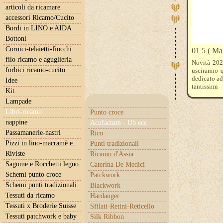
articoli da ricamare
accessori Ricamo/Cucito
Bordi in LINO e AIDA
Bottoni
Cornici-telaietti-fiocchi
01 5 ( Ma
filo ricamo e aguglieria
Novità 202
forbici ricamo-cucito
usciranno 
dedicato ad
Idee
tantissimi
Kit
precisament
Lampade
( Silvia Il
volume e tu
Libri-ricamo
Punto croce
nappine
Acufactum - Ub ecc
Passamanerie-nastri
Rico
Pizzi in lino-macramè e..
Punti tradizionali
Riviste
Ricamo d'Assia
Sagome e Rocchetti legno
Caterina De Medici
Schemi punto croce
Patckwork
Schemi punti tradizionali
Blackwork
Tessuti da ricamo
Hardanger
Tessuti x Broderie Suisse
Sfilati-Retini-Reticello
Tessuti patchwork e baby
Silk Ribbon