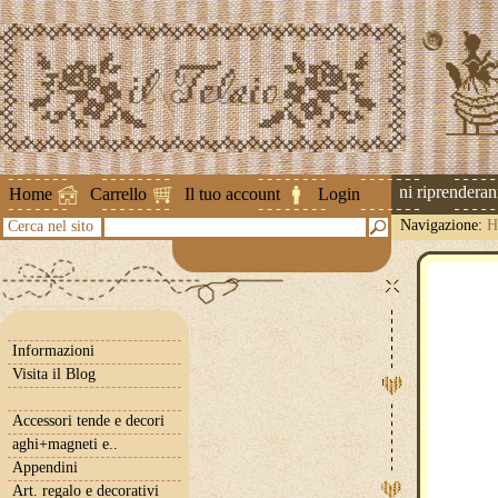
Attenzione ! Le spedizioni riprenderanno 
Home
Carrello
Il tuo account
Login
Navigazione:
H
Cerca nel sito
Informazioni
Visita il Blog
Accessori tende e decori
aghi+magneti e..
Appendini
Art. regalo e decorativi