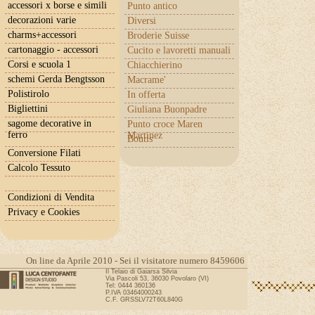
accessori x borse e simili
Punto antico
decorazioni varie
Diversi
charms+accessori
Broderie Suisse
cartonaggio - accessori
Cucito e lavoretti manuali
Corsi e scuola 1
Chiacchierino
schemi Gerda Bengtsson
Macrame'
Polistirolo
In offerta
Bigliettini
Giuliana Buonpadre
sagome decorative in
Punto croce Maren
ferro
Martinez
Boutis
Conversione Filati
Calcolo Tessuto
Condizioni di Vendita
Privacy e Cookies
On line da Aprile 2010 - Sei il visitatore numero 8459606
Il Telaio di Gaiarsa Silvia
Via Pascoli 53, 36030 Povolaro (VI)
Tel: 0444 360136
P.IVA 03464000243
C.F. GRSSLV72T60L840G