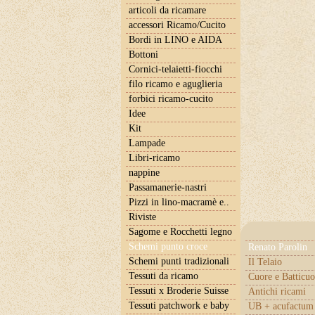
articoli da ricamare
accessori Ricamo/Cucito
Bordi in LINO e AIDA
Bottoni
Cornici-telaietti-fiocchi
filo ricamo e aguglieria
forbici ricamo-cucito
Idee
Kit
Lampade
Libri-ricamo
nappine
Passamanerie-nastri
Pizzi in lino-macramè e..
Riviste
Sagome e Rocchetti legno
Schemi punto croce
Renato Parolin
Schemi punti tradizionali
Il Telaio
Tessuti da ricamo
Cuore e Batticuo
Tessuti x Broderie Suisse
Antichi ricami
Tessuti patchwork e baby
UB + acufactum 