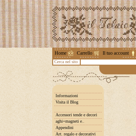
Attenzione !
Home
Carrello
Il tuo account
Cerca nel sito
Informazioni
Visita il Blog
Accessori tende e decori
aghi+magneti e..
Appendini
Art. regalo e decorativi