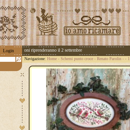
 Le spedizioni riprenderanno il 2 settembre
Login
Navigazione:
Home
-
Schemi punto croce
-
Renato Parolin
-
- 1