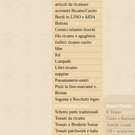
articoli da ricamare
accessori Ricamo/Cucito
Bordi in LINO e AIDA
Bottoni
Cornici-telaietti-fiocchi
filo ricamo e aguglieria
forbici ricamo-cucito
Idee
Kit
Lampade
Libri-ricamo
nappine
Passamanerie-nastri
Pizzi in lino-macramè e..
Riviste
Sagome e Rocchetti legno
Schemi punto croce
Renato Parolin
Schemi punti tradizionali
Il Telaio
Tessuti da ricamo
Cuore e Batticuo
Tessuti x Broderie Suisse
Antichi ricami
Tessuti patchwork e baby
UB + acufactum 