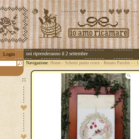
 Le spedizioni riprenderanno il 2 settembre
Login
Navigazione:
Home
-
Schemi punto croce
-
Renato Parolin
-
- 