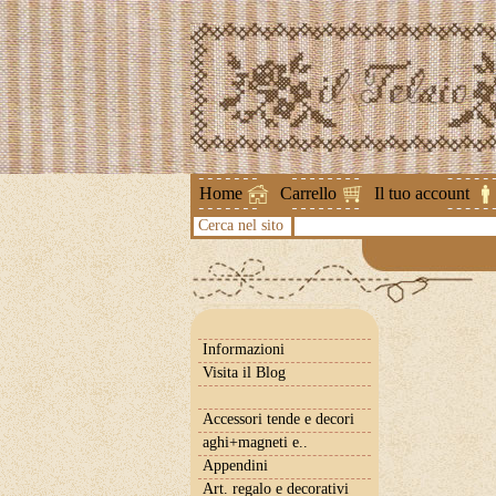
Attenzione !
Home
Carrello
Il tuo account
Cerca nel sito
Informazioni
Visita il Blog
Accessori tende e decori
aghi+magneti e..
Appendini
Art. regalo e decorativi