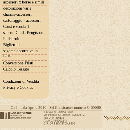
accessori x borse e simili
decorazioni varie
charms+accessori
cartonaggio - accessori
Corsi e scuola 1
schemi Gerda Bengtsson
Polistirolo
Bigliettini
sagome decorative in
ferro
Conversione Filati
Calcolo Tessuto
Condizioni di Vendita
Privacy e Cookies
On line da Aprile 2010 - Sei il visitatore numero 8460060
Il Telaio di Gaiarsa Silvia
Via Pascoli 53, 36030 Povolaro (VI)
Tel: 0444 360136
P.IVA 03464000243
C.F. GRSSLV72T60L840G