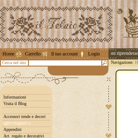
Attenzione ! Le spedizioni riprenderanno
Home
Carrello
Il tuo account
Login
Navigazione:
H
Cerca nel sito
Informazioni
Visita il Blog
Accessori tende e decori
aghi+magneti e..
Appendini
Art. regalo e decorativi