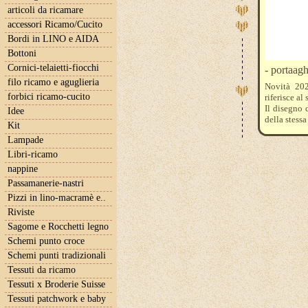
articoli da ricamare
accessori Ricamo/Cucito
Bordi in LINO e AIDA
Bottoni
Cornici-telaietti-fiocchi
- portaagh
filo ricamo e aguglieria
Novità 202
forbici ricamo-cucito
riferisce al
Il disegno 
Idee
della stessa
Kit
Lampade
Libri-ricamo
nappine
Passamanerie-nastri
Pizzi in lino-macramè e..
Riviste
Sagome e Rocchetti legno
Schemi punto croce
Schemi punti tradizionali
Tessuti da ricamo
Tessuti x Broderie Suisse
Tessuti patchwork e baby