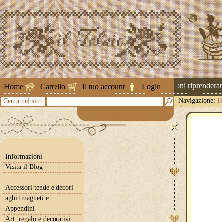
Attenzione ! Le spedizioni riprenderann
Home
Carrello
Il tuo account
Login
Navigazione:
H
Cerca nel sito
riccetto
Informazioni
Visita il Blog
Accessori tende e decori
aghi+magneti e..
Appendini
Art. regalo e decorativi