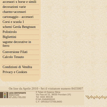
accessori x borse e simili
decorazioni varie
charms+accessori
cartonaggio - accessori
Corsi e scuola 1
schemi Gerda Bengtsson
Polistirolo
Bigliettini
sagome decorative in
ferro
Conversione Filati
Calcolo Tessuto
Condizioni di Vendita
Privacy e Cookies
On line da Aprile 2010 - Sei il visitatore numero 8435007
Il Telaio di Gaiarsa Silvia
Via Pascoli 53, 36030 Povolaro (VI)
Tel: 0444 360136
P.IVA 03464000243
C.F. GRSSLV72T60L840G