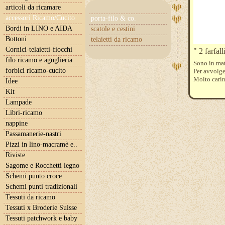
articoli da ricamare
accessori Ricamo/Cucito
porta-filo & co.
Bordi in LINO e AIDA
scatole e cestini
Bottoni
telaietti da ricamo
Cornici-telaietti-fiocchi
" 2 farfal
filo ricamo e aguglieria
Sono in mat
forbici ricamo-cucito
Per avvolge
Molto carin
Idee
Kit
Lampade
Libri-ricamo
nappine
Passamanerie-nastri
Pizzi in lino-macramè e..
Riviste
Sagome e Rocchetti legno
Schemi punto croce
Schemi punti tradizionali
Tessuti da ricamo
Tessuti x Broderie Suisse
Tessuti patchwork e baby