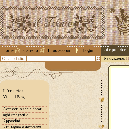
Attenzione ! Le spedizioni riprenderanno
Home
Carrello
Il tuo account
Login
Navigazione:
H
Cerca nel sito
Informazioni
Visita il Blog
Accessori tende e decori
aghi+magneti e..
Appendini
Art. regalo e decorativi