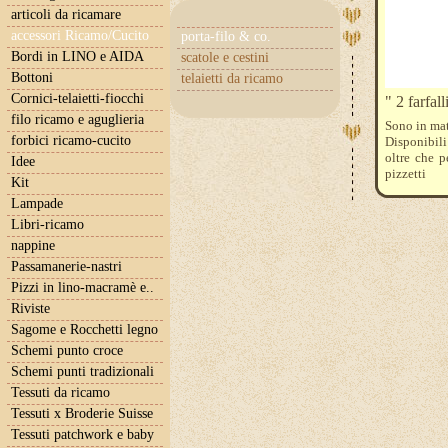
articoli da ricamare
accessori Ricamo/Cucito
porta-filo & co.
Bordi in LINO e AIDA
scatole e cestini
Bottoni
telaietti da ricamo
Cornici-telaietti-fiocchi
" 2 farfal
filo ricamo e aguglieria
Sono in mat
forbici ricamo-cucito
Disponibili
oltre che p
Idee
pizzetti
Kit
Lampade
Libri-ricamo
nappine
Passamanerie-nastri
Pizzi in lino-macramè e..
Riviste
Sagome e Rocchetti legno
Schemi punto croce
Schemi punti tradizionali
Tessuti da ricamo
Tessuti x Broderie Suisse
Tessuti patchwork e baby