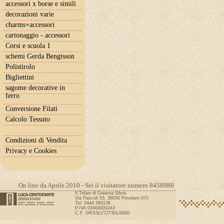
accessori x borse e simili
decorazioni varie
charms+accessori
cartonaggio - accessori
Corsi e scuola 1
schemi Gerda Bengtsson
Polistirolo
Bigliettini
sagome decorative in
ferro
Conversione Filati
Calcolo Tessuto
Condizioni di Vendita
Privacy e Cookies
On line da Aprile 2010 - Sei il visitatore numero 8458980
Il Telaio di Gaiarsa Silvia
Via Pascoli 53, 36030 Povolaro (VI)
Tel: 0444 360136
P.IVA 03464000243
C.F. GRSSLV72T60L840G