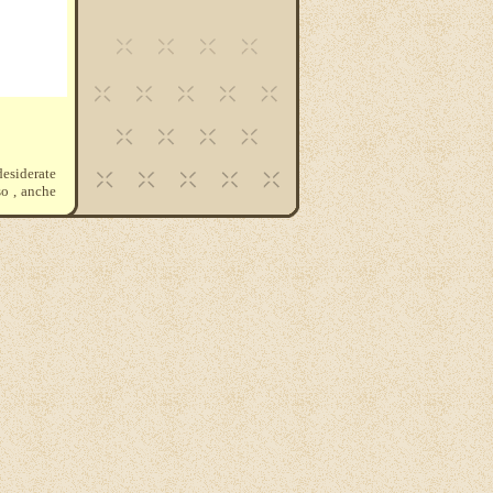
desiderate
so , anche
a , i fili
310-436