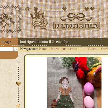
! Le spedizioni riprenderanno il 2 settembre
Login
Navigazione:
Home
-
Schemi punto croce
-
Lilli Violette
-
Onel