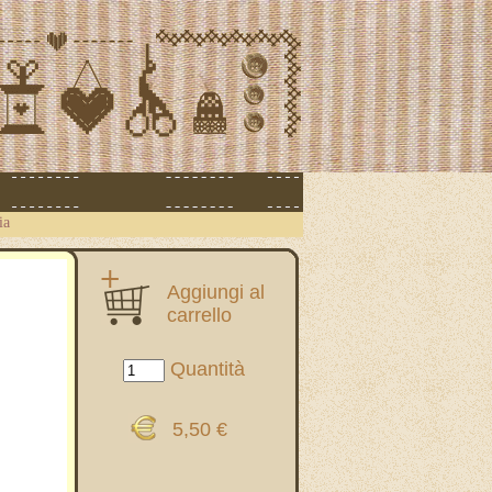
ia
Aggiungi al
carrello
Quantità
5,50 €