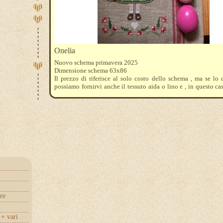
Onelia
Nuovo schema primavera 2025
Dimensione schema 63x86
Il prezzo di riferisce al solo costo dello schema , ma se lo 
possiamo fornirvi anche il tessuto aida o lino e , in questo ca
tovagliette in lino proprio uguali a quelle utilizzate da Tani
mouline DMC : 963-3716-434-931-817-351-3347-3345-898-
re
+ vari