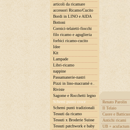
articoli da ricamare
accessori Ricamo/Cucito
Bordi in LINO e AIDA
Bottoni
Cornici-telaietti-fiocchi
filo ricamo e aguglieria
forbici ricamo-cucito
Idee
Kit
Lampade
Libri-ricamo
nappine
Passamanerie-nastri
Pizzi in lino-macramè e..
Riviste
Sagome e Rocchetti legno
Schemi punto croce
Renato Parolin
Schemi punti tradizionali
Il Telaio
Tessuti da ricamo
Cuore e Batticuo
Tessuti x Broderie Suisse
Antichi ricami
Tessuti patchwork e baby
UB + acufactum 