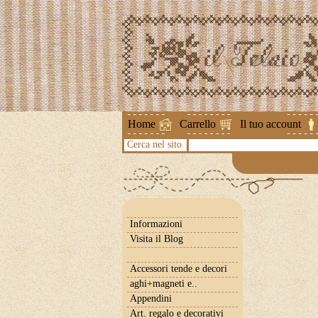
Attenzione 
Home
Carrello
Il tuo account
Cerca nel sito
Informazioni
Visita il Blog
Accessori tende e decori
aghi+magneti e..
Appendini
Art. regalo e decorativi