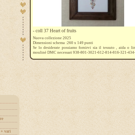
- coll 37 Heart of fruits
Nuova collezione 2025
Dimensioni schema :260 x 149 punti
Se lo desiderate possiamo fornirvi sia il tessuto , aida o lin
moulinè DMC necessari 938-801-3021-612-814-816-321-434
918-919-920-3011-3012-3013
re
+ vari