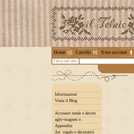
Attenzione !
Home
Carrello
Il tuo account
Cerca nel sito
Informazioni
Visita il Blog
Accessori tende e decori
aghi+magneti e..
Appendini
Art. regalo e decorativi