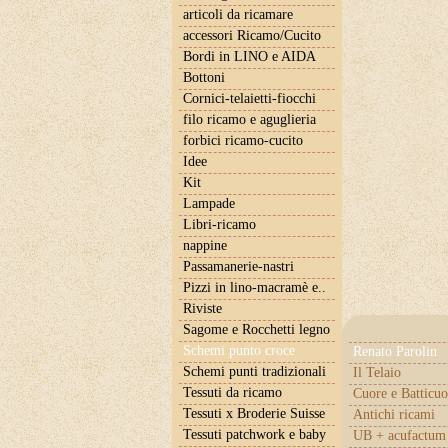
articoli da ricamare
accessori Ricamo/Cucito
Bordi in LINO e AIDA
Bottoni
Cornici-telaietti-fiocchi
filo ricamo e aguglieria
forbici ricamo-cucito
Idee
Kit
Lampade
Libri-ricamo
nappine
Passamanerie-nastri
Pizzi in lino-macramè e..
Riviste
Sagome e Rocchetti legno
Schemi punto croce
Renato Parolin
Schemi punti tradizionali
Il Telaio
Tessuti da ricamo
Cuore e Batticuo
Tessuti x Broderie Suisse
Antichi ricami
Tessuti patchwork e baby
UB + acufactum 