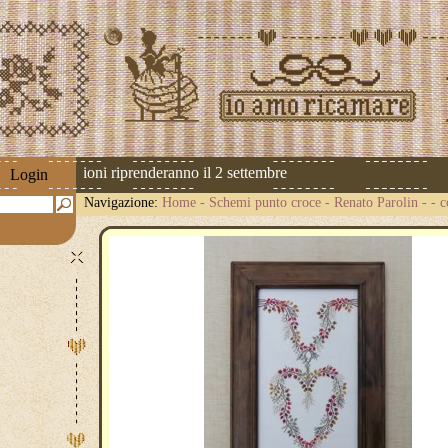
 Le spedizioni riprenderanno il 2 settembre
Login
Navigazione:
Home
-
Schemi punto croce
-
Renato Parolin
-
- c