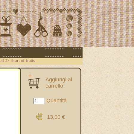
oll 37 Heart of fruits
Aggiungi al
carrello
Quantità
13,00 €