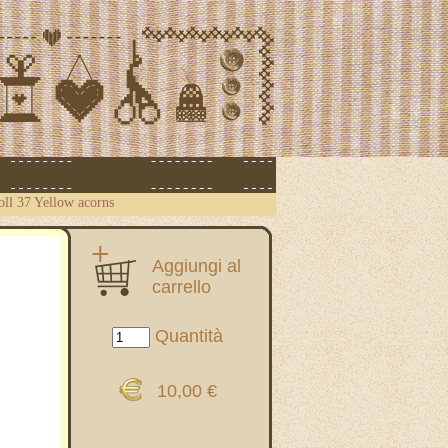
coll 37 Yellow acorns
Aggiungi al
carrello
Quantità
10,00 €