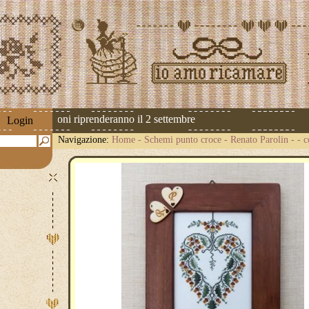
 Le spedizioni riprenderanno il 2 settembre
Login
Navigazione:
Home
-
Schemi punto croce
-
Renato Parolin
-
- 