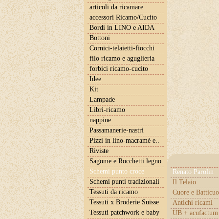
articoli da ricamare
accessori Ricamo/Cucito
Bordi in LINO e AIDA
Bottoni
Cornici-telaietti-fiocchi
filo ricamo e aguglieria
forbici ricamo-cucito
Idee
Kit
Lampade
Libri-ricamo
nappine
Passamanerie-nastri
Pizzi in lino-macramè e..
Riviste
Sagome e Rocchetti legno
Schemi punto croce
Renato Parolin
Schemi punti tradizionali
Il Telaio
Tessuti da ricamo
Cuore e Batticuo
Tessuti x Broderie Suisse
Antichi ricami
Tessuti patchwork e baby
UB + acufactum 