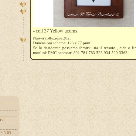
- coll 37 Yellow acorns
Nuova collezione 2025
Dimensioni schema: 123 x 77 punti
Se lo desiderate possiamo fornirvi sia il tessuto , aida o lin
moulinè DMC necessari 801-781-783-523-934-520-3363
re
+ vari