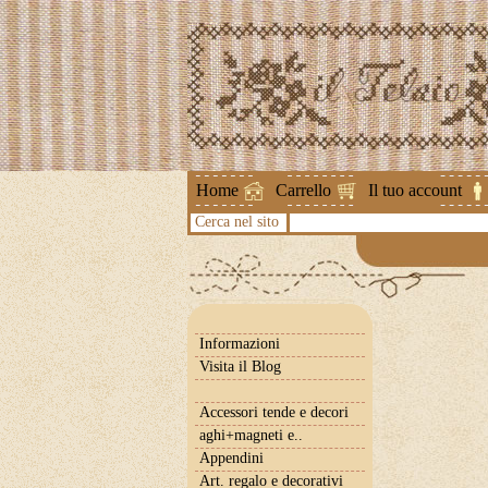
Attenzione !
Home
Carrello
Il tuo account
Cerca nel sito
Informazioni
Visita il Blog
Accessori tende e decori
aghi+magneti e..
Appendini
Art. regalo e decorativi