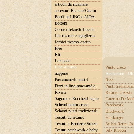
articoli da ricamare
accessori Ricamo/Cucito
Bordi in LINO e AIDA
Bottoni
Cornici-telaietti-fiocchi
filo ricamo e aguglieria
forbici ricamo-cucito
Idee
Kit
Lampade
Libri-ricamo
Punto croce
nappine
Acufactum - Ub 
Passamanerie-nastri
Rico
Pizzi in lino-macramè e..
Punti tradizional
Riviste
Ricamo d'Assia
Sagome e Rocchetti legno
Caterina De Med
Schemi punto croce
Patckwork
Schemi punti tradizionali
Blackwork
Tessuti da ricamo
Hardanger
Tessuti x Broderie Suisse
Sfilati-Retini-Re
Tessuti patchwork e baby
Silk Ribbon