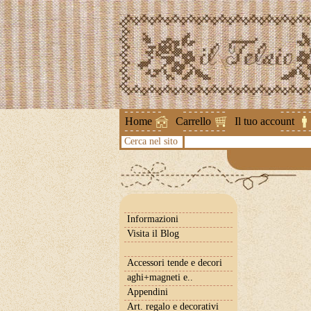
Attenzione !
Home
Carrello
Il tuo account
Cerca nel sito
Informazioni
Visita il Blog
Accessori tende e decori
aghi+magneti e..
Appendini
Art. regalo e decorativi