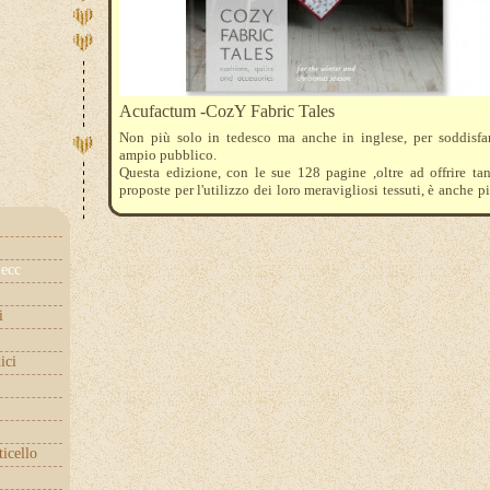
Acufactum -CozY Fabric Tales
Non più solo in tedesco ma anche in inglese, per soddisfa
ampio pubblico.
Questa edizione, con le sue 128 pagine ,oltre ad offrire ta
proposte per l'utilizzo dei loro meravigliosi tessuti, è anche pi
schemi da ricamare a punto croce
ecc
i
ici
ticello