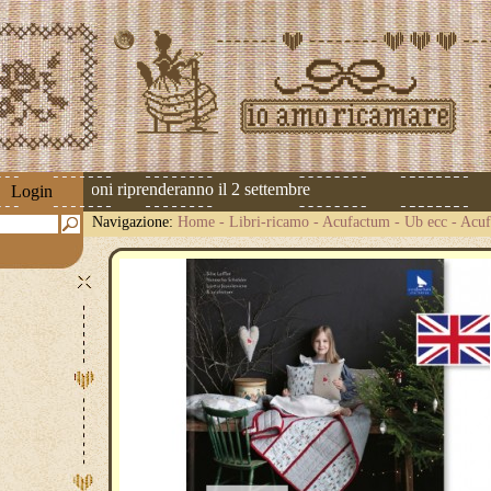
 Le spedizioni riprenderanno il 2 settembre
Login
Navigazione:
Home
-
Libri-ricamo
-
Acufactum - Ub ecc
-
Acuf