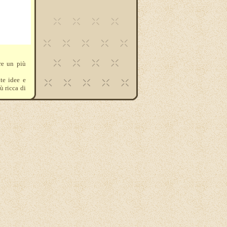
re un più
nte idee e
ù ricca di