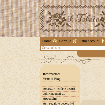
Attenzione !
Home
Carrello
Il tuo account
Cerca nel sito
Informazioni
Visita il Blog
Accessori tende e decori
aghi+magneti e..
Appendini
Art. regalo e decorativi