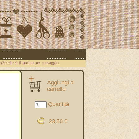
x20 che si illumina per paesaggio
Aggiungi al
carrello
Quantità
23,50 €