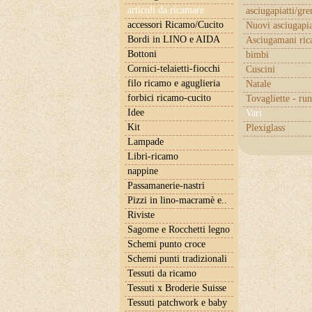
articoli da ricamare
asciugapiatti/gr
accessori Ricamo/Cucito
Nuovi asciugapia
Bordi in LINO e AIDA
Asciugamani ric
Bottoni
bimbi
Cornici-telaietti-fiocchi
Cuscini
filo ricamo e aguglieria
Natale
forbici ricamo-cucito
Tovagliette - ru
Idee
Vari
Kit
Plexiglass
Lampade
Libri-ricamo
nappine
Passamanerie-nastri
Pizzi in lino-macramè e..
Riviste
Sagome e Rocchetti legno
Schemi punto croce
Schemi punti tradizionali
Tessuti da ricamo
Tessuti x Broderie Suisse
Tessuti patchwork e baby