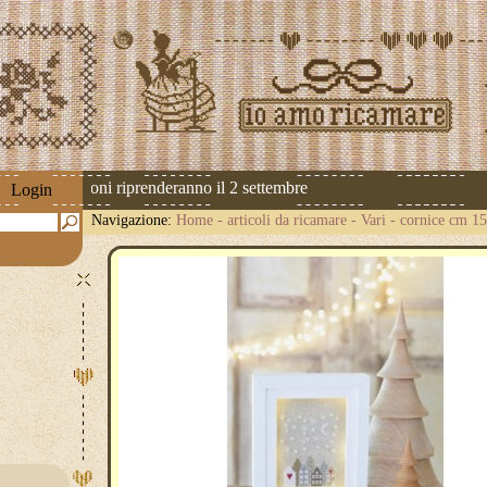
 Le spedizioni riprenderanno il 2 settembre
Login
Navigazione:
Home
-
articoli da ricamare
-
Vari
-
cornice cm 15