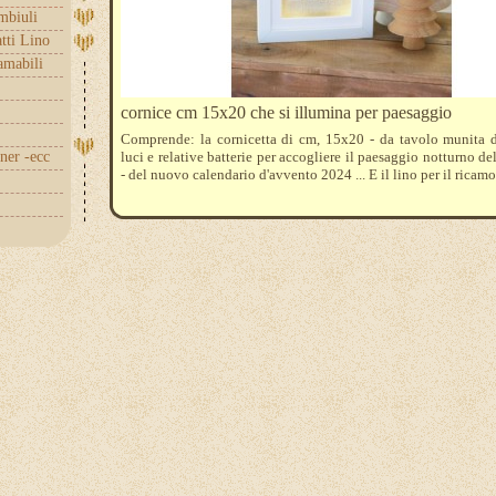
embiuli
tti Lino
amabili
cornice cm 15x20 che si illumina per paesaggio
Comprende: la cornicetta di cm, 15x20 - da tavolo munita d
nner -ecc
luci e relative batterie per accogliere il paesaggio notturno de
- del nuovo calendario d'avvento 2024 ... E il lino per il ricamo