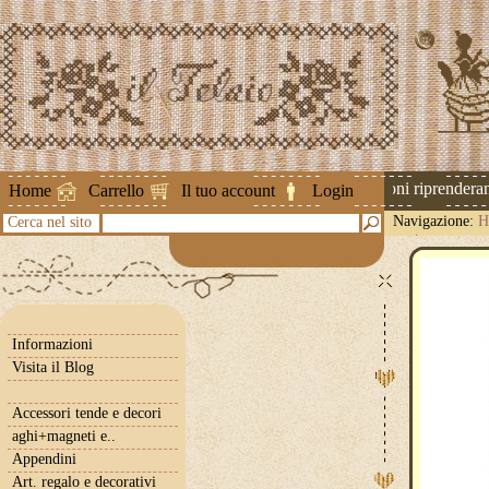
Attenzione ! Le spedizioni riprenderanno
Home
Carrello
Il tuo account
Login
Navigazione:
H
Cerca nel sito
neutre
Informazioni
Visita il Blog
Accessori tende e decori
aghi+magneti e..
Appendini
Art. regalo e decorativi