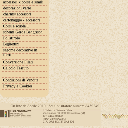
accessori x borse e simili
decorazioni varie
charms+accessori
cartonaggio - accessori
Corsi e scuola 1
schemi Gerda Bengtsson
Polistirolo
Bigliettini
sagome decorative in
ferro
Conversione Filati
Calcolo Tessuto
Condizioni di Vendita
Privacy e Cookies
On line da Aprile 2010 - Sei il visitatore numero 8459249
Il Telaio di Gaiarsa Silvia
Via Pascoli 53, 36030 Povolaro (VI)
Tel: 0444 360136
P.IVA 03464000243
C.F. GRSSLV72T60L840G