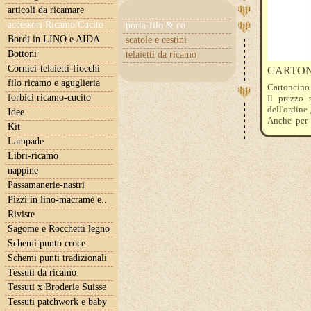
articoli da ricamare
accessori Ricamo/Cucito
porta-filo & co.
Bordi in LINO e AIDA
scatole e cestini
Bottoni
telaietti da ricamo
Cornici-telaietti-fiocchi
CARTONC
filo ricamo e aguglieria
Cartoncino a
forbici ricamo-cucito
Il prezzo 
dell'ordine
Idee
Anche per 
Kit
amiche
Lampade
Libri-ricamo
nappine
Passamanerie-nastri
Pizzi in lino-macramè e..
Riviste
Sagome e Rocchetti legno
Schemi punto croce
Schemi punti tradizionali
Tessuti da ricamo
Tessuti x Broderie Suisse
Tessuti patchwork e baby