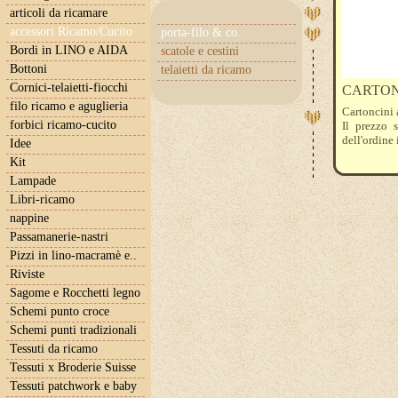
articoli da ricamare
accessori Ricamo/Cucito
porta-filo & co.
Bordi in LINO e AIDA
scatole e cestini
Bottoni
telaietti da ricamo
Cornici-telaietti-fiocchi
CARTONC
filo ricamo e aguglieria
Cartoncini a
forbici ricamo-cucito
Il prezzo 
dell'ordine 
Idee
Kit
Lampade
Libri-ricamo
nappine
Passamanerie-nastri
Pizzi in lino-macramè e..
Riviste
Sagome e Rocchetti legno
Schemi punto croce
Schemi punti tradizionali
Tessuti da ricamo
Tessuti x Broderie Suisse
Tessuti patchwork e baby