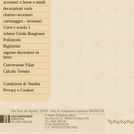
accessori x borse e simili
decorazioni varie
charms+accessori
cartonaggio - accessori
Corsi e scuola 1
schemi Gerda Bengtsson
Polistirolo
Bigliettini
sagome decorative in
ferro
Conversione Filati
Calcolo Tessuto
Condizioni di Vendita
Privacy e Cookies
On line da Aprile 2010 - Sei il visitatore numero 8459350
Il Telaio di Gaiarsa Silvia
Via Pascoli 53, 36030 Povolaro (VI)
Tel: 0444 360136
P.IVA 03464000243
C.F. GRSSLV72T60L840G