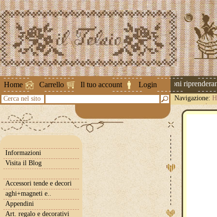
Attenzione ! Le spedizioni riprenderanno
Home
Carrello
Il tuo account
Login
Navigazione:
H
Cerca nel sito
passamaneria
Informazioni
Visita il Blog
Accessori tende e decori
aghi+magneti e..
Appendini
Art. regalo e decorativi