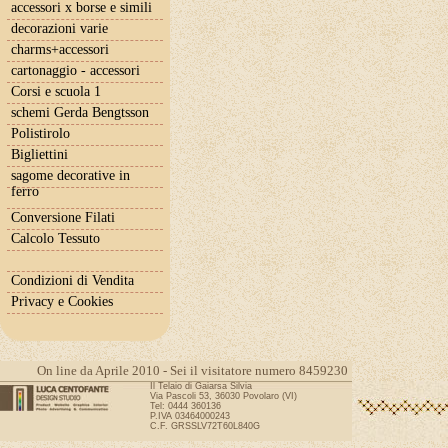
accessori x borse e simili
decorazioni varie
charms+accessori
cartonaggio - accessori
Corsi e scuola 1
schemi Gerda Bengtsson
Polistirolo
Bigliettini
sagome decorative in
ferro
Conversione Filati
Calcolo Tessuto
Condizioni di Vendita
Privacy e Cookies
On line da Aprile 2010 - Sei il visitatore numero 8459230
Il Telaio di Gaiarsa Silvia
Via Pascoli 53, 36030 Povolaro (VI)
Tel: 0444 360136
P.IVA 03464000243
C.F. GRSSLV72T60L840G