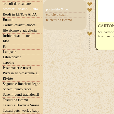
articoli da ricamare
accessori Ricamo/Cucito
porta-filo & co.
Bordi in LINO e AIDA
scatole e cestini
Bottoni
telaietti da ricamo
Cornici-telaietti-fiocchi
CARTON
filo ricamo e aguglieria
Sei carton
forbici ricamo-cucito
tenere in or
Idee
Kit
Lampade
Libri-ricamo
nappine
Passamanerie-nastri
Pizzi in lino-macramè e..
Riviste
Sagome e Rocchetti legno
Schemi punto croce
Schemi punti tradizionali
Tessuti da ricamo
Tessuti x Broderie Suisse
Tessuti patchwork e baby