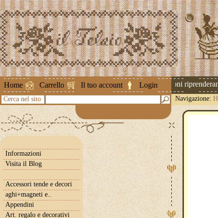
Attenzione ! Le spedizioni riprenderanno
Home
Carrello
Il tuo account
Login
Navigazione:
H
Cerca nel sito
Informazioni
Visita il Blog
Accessori tende e decori
aghi+magneti e..
Appendini
Art. regalo e decorativi