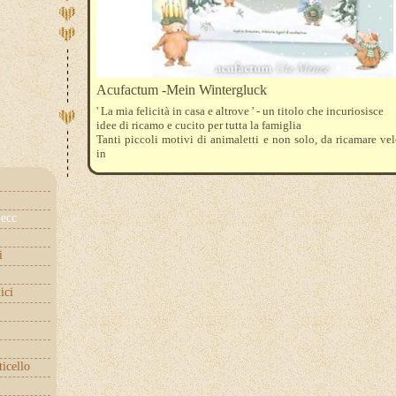
Acufactum -Mein Wintergluck
' La mia felicità in casa e altrove ' - un titolo che incuriosisce
idee di ricamo e cucito per tutta la famiglia
Tanti piccoli motivi di animaletti e non solo, da ricamare v
in
tanti graziosi oaddobbi sacchettini e quamt'altro
ecc
i
ici
ticello