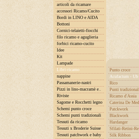
articoli da ricamare
accessori Ricamo/Cucito
Bordi in LINO e AIDA
Bottoni
Cornici-telaietti-fiocchi
filo ricamo e aguglieria
forbici ricamo-cucito
Idee
Kit
Lampade
Libri-ricamo
Punto croce
nappine
Acufactum - Ub 
Passamanerie-nastri
Rico
Pizzi in lino-macramè e..
Punti tradizional
Riviste
Ricamo d'Assia
Sagome e Rocchetti legno
Caterina De Med
Schemi punto croce
Patckwork
Schemi punti tradizionali
Blackwork
Tessuti da ricamo
Hardanger
Tessuti x Broderie Suisse
Sfilati-Retini-Re
Tessuti patchwork e baby
Silk Ribbon