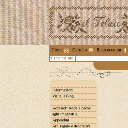
Attenzione !
Home
Carrello
Il tuo account
Cerca nel sito
Informazioni
Visita il Blog
Accessori tende e decori
aghi+magneti e..
Appendini
Art. regalo e decorativi