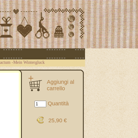
actum -Mein Wintergluck
Aggiungi al
carrello
Quantità
25,90 €