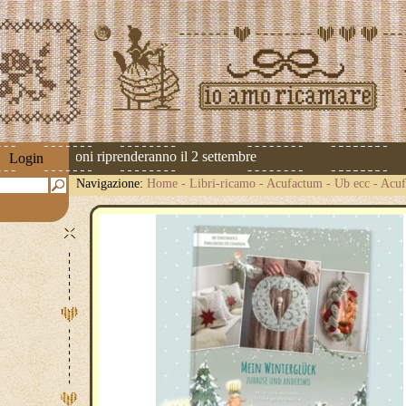
 Le spedizioni riprenderanno il 2 settembre
Login
Navigazione:
Home
-
Libri-ricamo
-
Acufactum - Ub ecc
-
Acuf