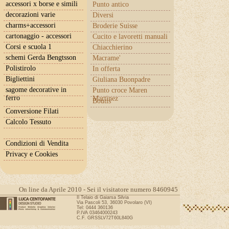
accessori x borse e simili
Punto antico
decorazioni varie
Diversi
charms+accessori
Broderie Suisse
cartonaggio - accessori
Cucito e lavoretti manuali
Corsi e scuola 1
Chiacchierino
schemi Gerda Bengtsson
Macrame'
Polistirolo
In offerta
Bigliettini
Giuliana Buonpadre
sagome decorative in
Punto croce Maren
ferro
Martinez
Boutis
Conversione Filati
Calcolo Tessuto
Condizioni di Vendita
Privacy e Cookies
On line da Aprile 2010 - Sei il visitatore numero 8460945
Il Telaio di Gaiarsa Silvia
Via Pascoli 53, 36030 Povolaro (VI)
Tel: 0444 360136
P.IVA 03464000243
C.F. GRSSLV72T60L840G