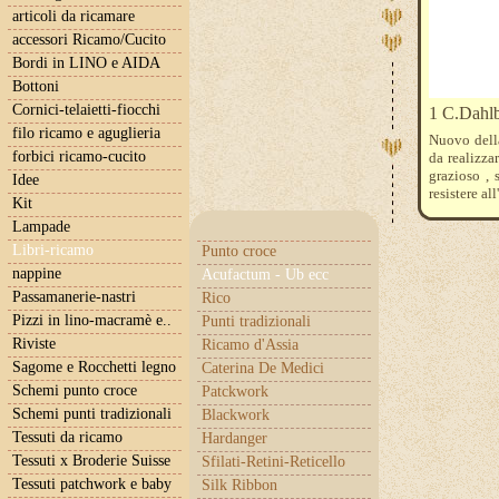
articoli da ricamare
accessori Ricamo/Cucito
Bordi in LINO e AIDA
Bottoni
Cornici-telaietti-fiocchi
1 C.Dah
filo ricamo e aguglieria
Nuovo dell
forbici ricamo-cucito
da realizza
grazioso , 
Idee
resistere al
Kit
Sono dispon
Lampade
Libri-ricamo
Punto croce
nappine
Acufactum - Ub ecc
Passamanerie-nastri
Rico
Pizzi in lino-macramè e..
Punti tradizionali
Riviste
Ricamo d'Assia
Sagome e Rocchetti legno
Caterina De Medici
Schemi punto croce
Patckwork
Schemi punti tradizionali
Blackwork
Tessuti da ricamo
Hardanger
Tessuti x Broderie Suisse
Sfilati-Retini-Reticello
Tessuti patchwork e baby
Silk Ribbon