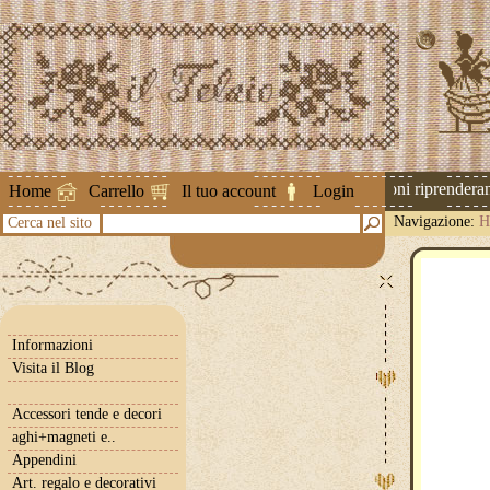
Attenzione ! Le spedizioni riprenderanno
Home
Carrello
Il tuo account
Login
Navigazione:
H
Cerca nel sito
Informazioni
Visita il Blog
Accessori tende e decori
aghi+magneti e..
Appendini
Art. regalo e decorativi