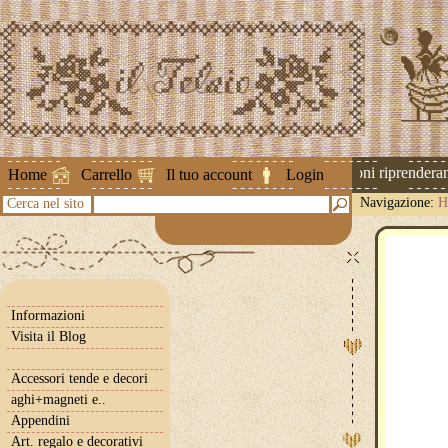
Attenzione ! Le spedizioni riprenderanno
Home
Carrello
Il tuo account
Login
Navigazione:
H
Cerca nel sito
Informazioni
Visita il Blog
Accessori tende e decori
aghi+magneti e..
Appendini
Art. regalo e decorativi