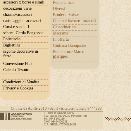
accessori x borse e simili
Punto antico
decorazioni varie
Diversi
charms+accessori
Broderie Suisse
cartonaggio - accessori
Cucito e lavoretti manuali
Corsi e scuola 1
Chiacchierino
schemi Gerda Bengtsson
Macrame'
Polistirolo
In offerta
Bigliettini
Giuliana Buonpadre
sagome decorative in
Punto croce Maren
ferro
Martinez
Boutis
Conversione Filati
Calcolo Tessuto
Condizioni di Vendita
Privacy e Cookies
On line da Aprile 2010 - Sei il visitatore numero 8444983
Il Telaio di Gaiarsa Silvia
Via Pascoli 53, 36030 Povolaro (VI)
Tel: 0444 360136
P.IVA 03464000243
C.F. GRSSLV72T60L840G