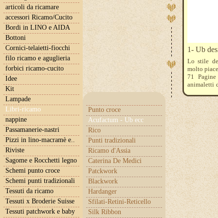
articoli da ricamare
accessori Ricamo/Cucito
Bordi in LINO e AIDA
Bottoni
Cornici-telaietti-fiocchi
1- Ub des
filo ricamo e aguglieria
Lo stile d
forbici ricamo-cucito
molto piace
71 Pagine 
Idee
animaletti 
Kit
d'auguri per
Lampade
stagione fr
Libri-ricamo
Punto croce
nappine
Acufactum - Ub ecc
Passamanerie-nastri
Rico
Pizzi in lino-macramè e..
Punti tradizionali
Riviste
Ricamo d'Assia
Sagome e Rocchetti legno
Caterina De Medici
Schemi punto croce
Patckwork
Schemi punti tradizionali
Blackwork
Tessuti da ricamo
Hardanger
Tessuti x Broderie Suisse
Sfilati-Retini-Reticello
Tessuti patchwork e baby
Silk Ribbon