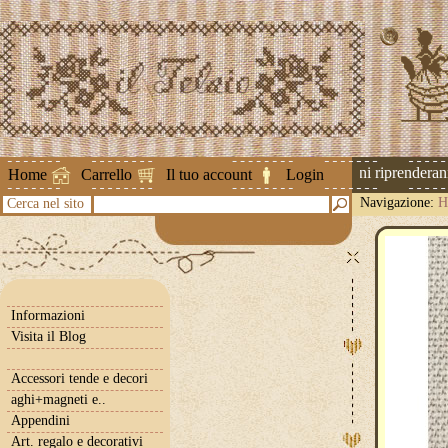
Attenzione ! Le spedizioni riprenderanno 
Home
Carrello
Il tuo account
Login
Navigazione:
H
Cerca nel sito
Informazioni
Visita il Blog
Accessori tende e decori
aghi+magneti e..
Appendini
Art. regalo e decorativi