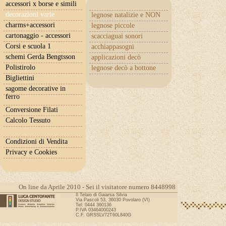
accessori x borse e simili
decorazioni varie
legnose natalizie e NON
charms+accessori
legnose piccole
cartonaggio - accessori
scacciaguai sonori
Corsi e scuola 1
acchiappasogni
schemi Gerda Bengtsson
applicazioni decò
Polistirolo
legnose decò a bottone
Bigliettini
sagome decorative in
ferro
Conversione Filati
Calcolo Tessuto
Condizioni di Vendita
Privacy e Cookies
On line da Aprile 2010 - Sei il visitatore numero 8448998
Il Telaio di Gaiarsa Silvia
Via Pascoli 53, 36030 Povolaro (VI)
Tel: 0444 360136
P.IVA 03464000243
C.F. GRSSLV72T60L840G