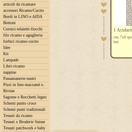
articoli da ricamare
accessori Ricamo/Cucito
Bordi in LINO e AIDA
Bottoni
Cornici-telaietti-fiocchi
1 Acufact
filo ricamo e aguglieria
cm, 7x6 spe
forbici ricamo-cucito
lati
Idee
Kit
Lampade
Libri-ricamo
nappine
Passamanerie-nastri
Pizzi in lino-macramè e..
Riviste
Sagome e Rocchetti legno
Schemi punto croce
Schemi punti tradizionali
Tessuti da ricamo
Tessuti x Broderie Suisse
Tessuti patchwork e baby