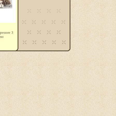
spessore 3
amo