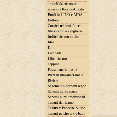
articoli da ricamare
accessori Ricamo/Cucito
Bordi in LINO e AIDA
Bottoni
Cornici-telaietti-fiocchi
filo ricamo e aguglieria
forbici ricamo-cucito
Idee
Kit
Lampade
Libri-ricamo
nappine
Passamanerie-nastri
Pizzi in lino-macramè e..
Riviste
Sagome e Rocchetti legno
Schemi punto croce
Schemi punti tradizionali
Tessuti da ricamo
Tessuti x Broderie Suisse
Tessuti patchwork e baby