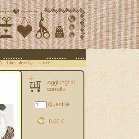
ON
-
1 boul de neige - antracite
Aggiungi al
carrello
Quantità
8,00 €