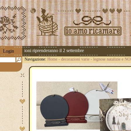
 Le spedizioni riprenderanno il 2 settembre
Login
Navigazione:
Home
-
decorazioni varie
-
legnose natalizie e N