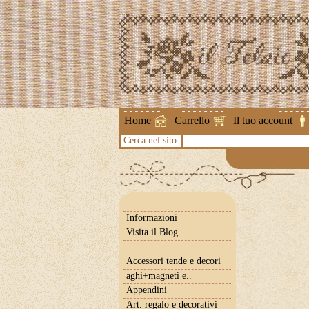
Attenzione !
Home
Carrello
Il tuo account
Cerca nel sito
Informazioni
Visita il Blog
Accessori tende e decori
aghi+magneti e..
Appendini
Art. regalo e decorativi