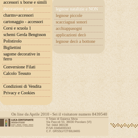
accessori x borse e simili
decorazioni varie
legnose natalizie e NON
charms+accessori
legnose piccole
cartonaggio - accessori
scacciaguai sonori
Corsi e scuola 1
acchiappasogni
schemi Gerda Bengtsson
applicazioni decò
Polistirolo
legnose decò a bottone
Bigliettini
sagome decorative in
ferro
Conversione Filati
Calcolo Tessuto
Condizioni di Vendita
Privacy e Cookies
On line da Aprile 2010 - Sei il visitatore numero 8439540
Il Telaio di Gaiarsa Silvia
Via Pascoli 53, 36030 Povolaro (VI)
Tel: 0444 360136
P.IVA 03464000243
C.F. GRSSLV72T60L840G