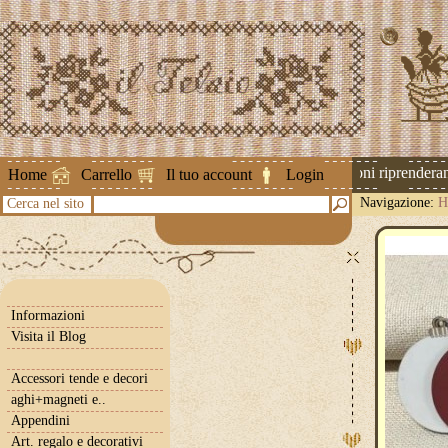
Attenzione ! Le spedizioni riprenderann
Home
Carrello
Il tuo account
Login
Navigazione:
H
Cerca nel sito
Informazioni
Visita il Blog
Accessori tende e decori
aghi+magneti e..
Appendini
Art. regalo e decorativi