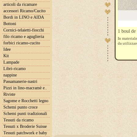
articoli da ricamare
accessori Ricamo/Cucito
Bordi in LINO e AIDA
Bottoni
Cornici-telaietti-fiocchi
1 boul de
filo ricamo e aguglieria
In material
forbici ricamo-cucito
da utilizza
Idee
Kit
Lampade
Libri-ricamo
nappine
Passamanerie-nastri
Pizzi in lino-macramè e..
Riviste
Sagome e Rocchetti legno
Schemi punto croce
Schemi punti tradizionali
Tessuti da ricamo
Tessuti x Broderie Suisse
Tessuti patchwork e baby