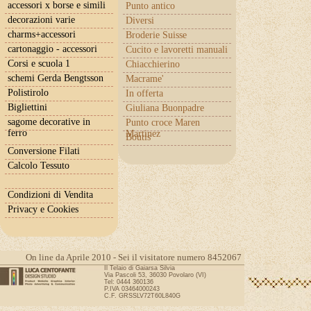
accessori x borse e simili
Punto antico
decorazioni varie
Diversi
charms+accessori
Broderie Suisse
cartonaggio - accessori
Cucito e lavoretti manuali
Corsi e scuola 1
Chiacchierino
schemi Gerda Bengtsson
Macrame'
Polistirolo
In offerta
Bigliettini
Giuliana Buonpadre
sagome decorative in
Punto croce Maren
ferro
Martinez
Boutis
Conversione Filati
Calcolo Tessuto
Condizioni di Vendita
Privacy e Cookies
On line da Aprile 2010 - Sei il visitatore numero 8452067
Il Telaio di Gaiarsa Silvia
Via Pascoli 53, 36030 Povolaro (VI)
Tel: 0444 360136
P.IVA 03464000243
C.F. GRSSLV72T60L840G