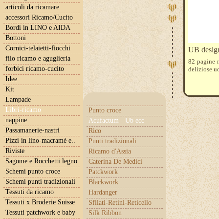
articoli da ricamare
accessori Ricamo/Cucito
Bordi in LINO e AIDA
Bottoni
Cornici-telaietti-fiocchi
UB design
filo ricamo e aguglieria
82 pagine r
forbici ricamo-cucito
deliziose u
Idee
Kit
Lampade
Libri-ricamo
Punto croce
nappine
Acufactum - Ub ecc
Passamanerie-nastri
Rico
Pizzi in lino-macramè e..
Punti tradizionali
Riviste
Ricamo d'Assia
Sagome e Rocchetti legno
Caterina De Medici
Schemi punto croce
Patckwork
Schemi punti tradizionali
Blackwork
Tessuti da ricamo
Hardanger
Tessuti x Broderie Suisse
Sfilati-Retini-Reticello
Tessuti patchwork e baby
Silk Ribbon