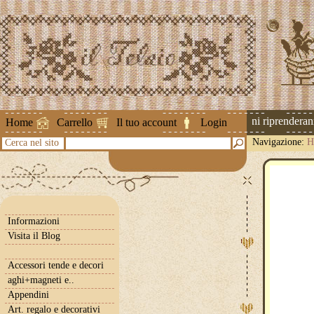
Attenzione ! Le spedizioni riprenderanno 
Home
Carrello
Il tuo account
Login
Navigazione:
H
Cerca nel sito
Informazioni
Visita il Blog
Accessori tende e decori
aghi+magneti e..
Appendini
Art. regalo e decorativi