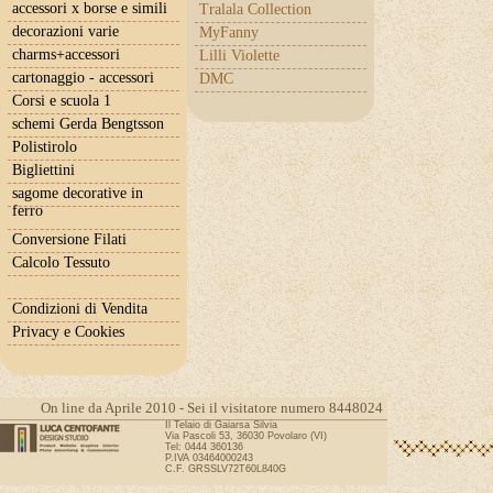
accessori x borse e simili
Tralala Collection
decorazioni varie
MyFanny
charms+accessori
Lilli Violette
cartonaggio - accessori
DMC
Corsi e scuola 1
schemi Gerda Bengtsson
Polistirolo
Bigliettini
sagome decorative in
ferro
Conversione Filati
Calcolo Tessuto
Condizioni di Vendita
Privacy e Cookies
On line da Aprile 2010 - Sei il visitatore numero 8448024
Il Telaio di Gaiarsa Silvia
Via Pascoli 53, 36030 Povolaro (VI)
Tel: 0444 360136
P.IVA 03464000243
C.F. GRSSLV72T60L840G