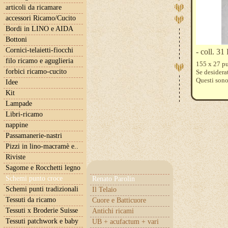
articoli da ricamare
accessori Ricamo/Cucito
Bordi in LINO e AIDA
Bottoni
Cornici-telaietti-fiocchi
- coll. 
filo ricamo e aguglieria
155 x 27 pu
forbici ricamo-cucito
Se desidera
Questi son
Idee
Kit
Lampade
Libri-ricamo
nappine
Passamanerie-nastri
Pizzi in lino-macramè e..
Riviste
Sagome e Rocchetti legno
Schemi punto croce
Renato Parolin
Schemi punti tradizionali
Il Telaio
Tessuti da ricamo
Cuore e Batticuore
Tessuti x Broderie Suisse
Antichi ricami
Tessuti patchwork e baby
UB + acufactum + vari