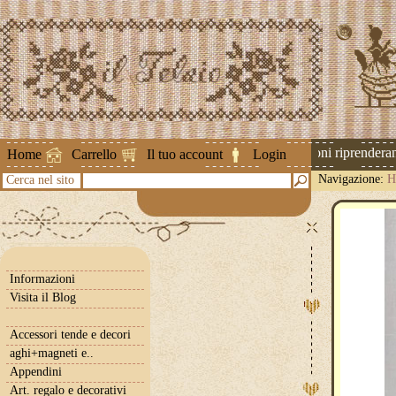
Attenzione ! Le spedizioni riprenderann
Home
Carrello
Il tuo account
Login
Navigazione:
H
Cerca nel sito
Informazioni
Visita il Blog
Accessori tende e decori
aghi+magneti e..
Appendini
Art. regalo e decorativi