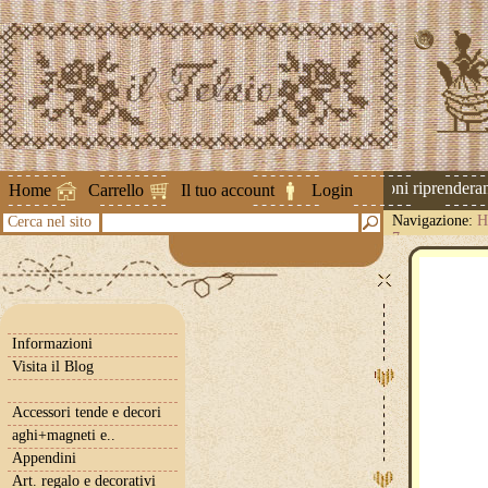
Attenzione ! Le spedizioni riprenderanno
Home
Carrello
Il tuo account
Login
Navigazione:
H
Cerca nel sito
7
Informazioni
Visita il Blog
Accessori tende e decori
aghi+magneti e..
Appendini
Art. regalo e decorativi