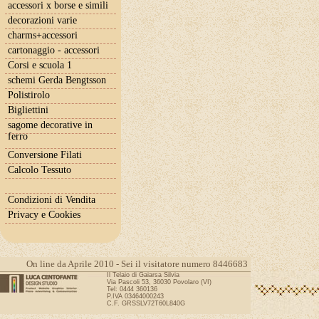
accessori x borse e simili
decorazioni varie
charms+accessori
cartonaggio - accessori
Corsi e scuola 1
schemi Gerda Bengtsson
Polistirolo
Bigliettini
sagome decorative in
ferro
Conversione Filati
Calcolo Tessuto
Condizioni di Vendita
Privacy e Cookies
On line da Aprile 2010 - Sei il visitatore numero 8446683
Il Telaio di Gaiarsa Silvia
Via Pascoli 53, 36030 Povolaro (VI)
Tel: 0444 360136
P.IVA 03464000243
C.F. GRSSLV72T60L840G