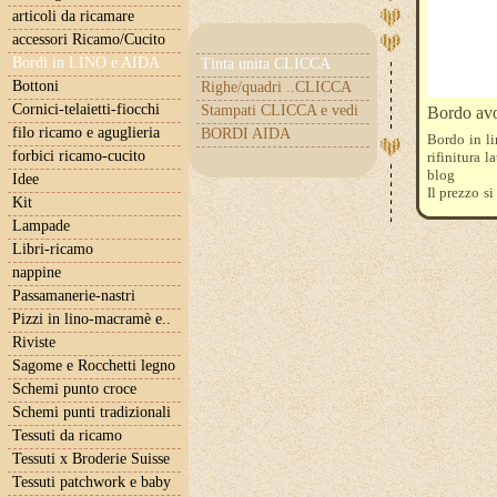
articoli da ricamare
accessori Ricamo/Cucito
Bordi in LINO e AIDA
Tinta unita CLICCA
Bottoni
Righe/quadri ..CLICCA
Cornici-telaietti-fiocchi
Stampati CLICCA e vedi
Bordo avo
filo ricamo e aguglieria
BORDI AIDA
Bordo in li
forbici ricamo-cucito
rifinitura l
blog
Idee
Il prezzo s
Kit
l'ordine qu
Lampade
Libri-ricamo
nappine
Passamanerie-nastri
Pizzi in lino-macramè e..
Riviste
Sagome e Rocchetti legno
Schemi punto croce
Schemi punti tradizionali
Tessuti da ricamo
Tessuti x Broderie Suisse
Tessuti patchwork e baby