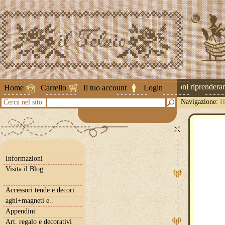
Attenzione ! Le spedizioni riprenderann
Home
Carrello
Il tuo account
Login
Navigazione:
H
Cerca nel sito
Informazioni
Visita il Blog
Accessori tende e decori
aghi+magneti e..
Appendini
Art. regalo e decorativi