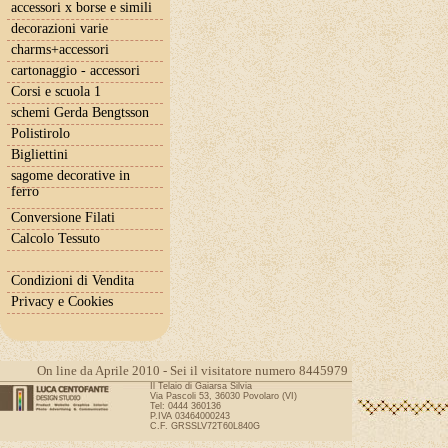
accessori x borse e simili
decorazioni varie
charms+accessori
cartonaggio - accessori
Corsi e scuola 1
schemi Gerda Bengtsson
Polistirolo
Bigliettini
sagome decorative in
ferro
Conversione Filati
Calcolo Tessuto
Condizioni di Vendita
Privacy e Cookies
On line da Aprile 2010 - Sei il visitatore numero 8445979
Il Telaio di Gaiarsa Silvia
Via Pascoli 53, 36030 Povolaro (VI)
Tel: 0444 360136
P.IVA 03464000243
C.F. GRSSLV72T60L840G