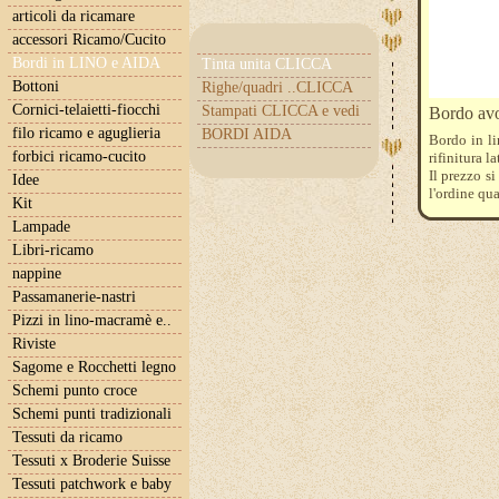
articoli da ricamare
accessori Ricamo/Cucito
Bordi in LINO e AIDA
Tinta unita CLICCA
Bottoni
Righe/quadri ..CLICCA
Cornici-telaietti-fiocchi
Stampati CLICCA e vedi
Bordo avo
filo ricamo e aguglieria
BORDI AIDA
Bordo in li
forbici ricamo-cucito
rifinitura l
Il prezzo s
Idee
l'ordine qu
Kit
Lampade
Libri-ricamo
nappine
Passamanerie-nastri
Pizzi in lino-macramè e..
Riviste
Sagome e Rocchetti legno
Schemi punto croce
Schemi punti tradizionali
Tessuti da ricamo
Tessuti x Broderie Suisse
Tessuti patchwork e baby