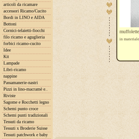
articoli da ricamare
accessori Ricamo/Cucito
Bordi in LINO e AIDA
Bottoni
Cornici-telaietti-fiocchi
muffolette
filo ricamo e aguglieria
in material
forbici ricamo-cucito
Idee
Kit
Lampade
Libri-ricamo
nappine
Passamanerie-nastri
Pizzi in lino-macramè e..
Riviste
Sagome e Rocchetti legno
Schemi punto croce
Schemi punti tradizionali
Tessuti da ricamo
Tessuti x Broderie Suisse
Tessuti patchwork e baby