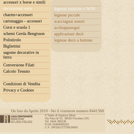
accessori x borse e simili
decorazioni varie
legnose natalizie e NON
charms+accessori
legnose piccole
cartonaggio - accessori
scacciaguai sonori
Corsi e scuola 1
acchiappasogni
schemi Gerda Bengtsson
applicazioni decò
Polistirolo
legnose decò a bottone
Bigliettini
sagome decorative in
ferro
Conversione Filati
Calcolo Tessuto
Condizioni di Vendita
Privacy e Cookies
On line da Aprile 2010 - Sei il visitatore numero 8441560
Il Telaio di Gaiarsa Silvia
Via Pascoli 53, 36030 Povolaro (VI)
Tel: 0444 360136
P.IVA 03464000243
C.F. GRSSLV72T60L840G