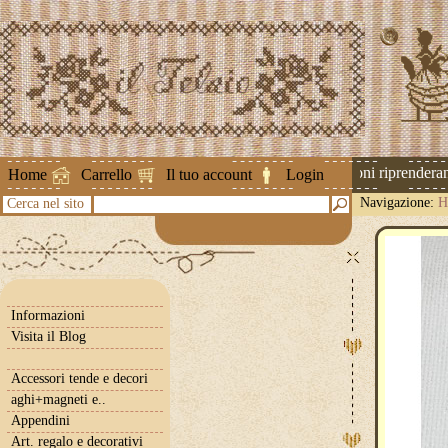
Attenzione ! Le spedizioni riprenderanno
Home
Carrello
Il tuo account
Login
Navigazione:
H
Cerca nel sito
Informazioni
Visita il Blog
Accessori tende e decori
aghi+magneti e..
Appendini
Art. regalo e decorativi