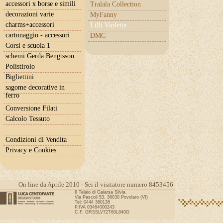
accessori x borse e simili
Tralala Collection
decorazioni varie
MyFanny
charms+accessori
Lilli Violette
cartonaggio - accessori
DMC
Corsi e scuola 1
schemi Gerda Bengtsson
Polistirolo
Bigliettini
sagome decorative in
ferro
Conversione Filati
Calcolo Tessuto
Condizioni di Vendita
Privacy e Cookies
On line da Aprile 2010 - Sei il visitatore numero 8453456
Il Telaio di Gaiarsa Silvia
Via Pascoli 53, 36030 Povolaro (VI)
Tel: 0444 360136
P.IVA 03464000243
C.F. GRSSLV72T60L840G