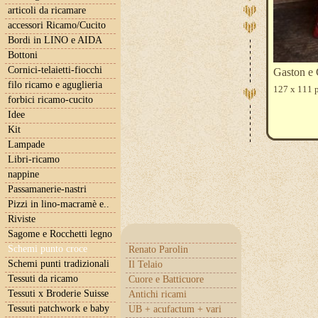
articoli da ricamare
accessori Ricamo/Cucito
Bordi in LINO e AIDA
Bottoni
Cornici-telaietti-fiocchi
Gaston e 
filo ricamo e aguglieria
127 x 111 
forbici ricamo-cucito
Idee
Kit
Lampade
Libri-ricamo
nappine
Passamanerie-nastri
Pizzi in lino-macramè e..
Riviste
Sagome e Rocchetti legno
Schemi punto croce
Renato Parolin
Schemi punti tradizionali
Il Telaio
Tessuti da ricamo
Cuore e Batticuore
Tessuti x Broderie Suisse
Antichi ricami
Tessuti patchwork e baby
UB + acufactum + vari