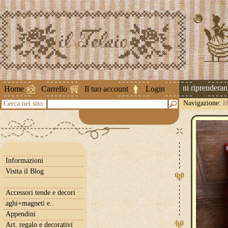
Attenzione ! Le spedizioni riprenderanno 
Home
Carrello
Il tuo account
Login
Navigazione:
H
Cerca nel sito
Informazioni
Visita il Blog
Accessori tende e decori
aghi+magneti e..
Appendini
Art. regalo e decorativi