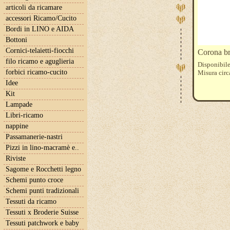
articoli da ricamare
accessori Ricamo/Cucito
Bordi in LINO e AIDA
Bottoni
Cornici-telaietti-fiocchi
Corona br
filo ricamo e aguglieria
Disponibile
forbici ricamo-cucito
Misura cir
Idee
Kit
Lampade
Libri-ricamo
nappine
Passamanerie-nastri
Pizzi in lino-macramè e..
Riviste
Sagome e Rocchetti legno
Schemi punto croce
Schemi punti tradizionali
Tessuti da ricamo
Tessuti x Broderie Suisse
Tessuti patchwork e baby