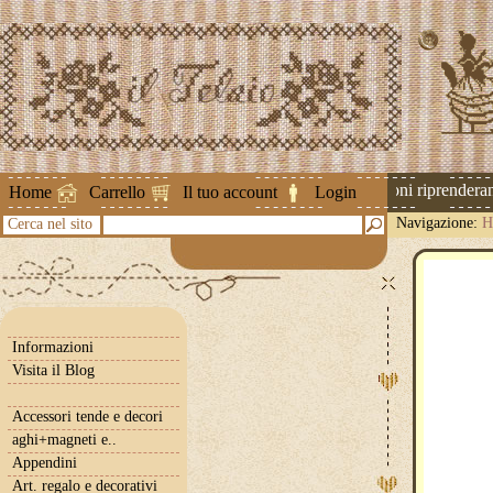
Attenzione ! Le spedizioni riprenderanno
Home
Carrello
Il tuo account
Login
Navigazione:
H
Cerca nel sito
Informazioni
Visita il Blog
Accessori tende e decori
aghi+magneti e..
Appendini
Art. regalo e decorativi