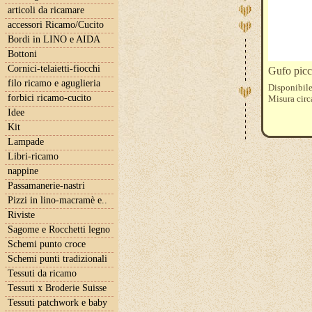
articoli da ricamare
accessori Ricamo/Cucito
Bordi in LINO e AIDA
Bottoni
Cornici-telaietti-fiocchi
Gufo picc
filo ricamo e aguglieria
Disponibile
forbici ricamo-cucito
Misura cir
Idee
Kit
Lampade
Libri-ricamo
nappine
Passamanerie-nastri
Pizzi in lino-macramè e..
Riviste
Sagome e Rocchetti legno
Schemi punto croce
Schemi punti tradizionali
Tessuti da ricamo
Tessuti x Broderie Suisse
Tessuti patchwork e baby