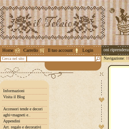
Attenzione ! Le spedizioni riprenderann
Home
Carrello
Il tuo account
Login
Navigazione:
H
Cerca nel sito
Informazioni
Visita il Blog
Accessori tende e decori
aghi+magneti e..
Appendini
Art. regalo e decorativi