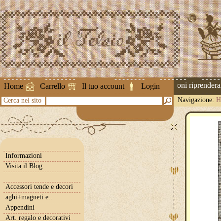
Attenzione ! Le spedizioni riprenderann
Home
Carrello
Il tuo account
Login
Navigazione:
H
Cerca nel sito
Informazioni
Visita il Blog
Accessori tende e decori
aghi+magneti e..
Appendini
Art. regalo e decorativi