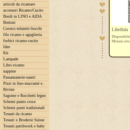
articoli da ricamare
accessori Ricamo/Cucito
Bordi in LINO e AIDA
Bottoni
Cornici-telaietti-fiocchi
Libellula
filo ricamo e aguglieria
Disponibile
forbici ricamo-cucito
Misura cir
Idee
Kit
Lampade
Libri-ricamo
nappine
Passamanerie-nastri
Pizzi in lino-macramè e..
Riviste
Sagome e Rocchetti legno
Schemi punto croce
Schemi punti tradizionali
Tessuti da ricamo
Tessuti x Broderie Suisse
Tessuti patchwork e baby