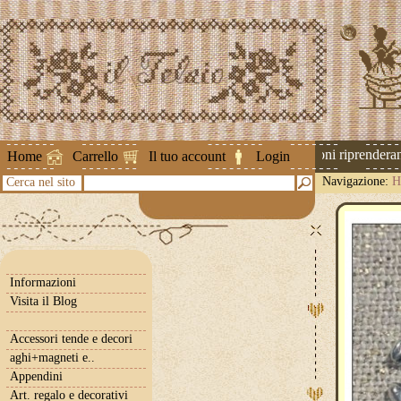
Attenzione ! Le spedizioni riprenderanno
Home
Carrello
Il tuo account
Login
Navigazione:
H
Cerca nel sito
Informazioni
Visita il Blog
Accessori tende e decori
aghi+magneti e..
Appendini
Art. regalo e decorativi