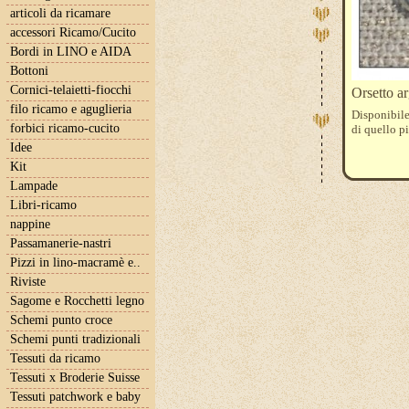
articoli da ricamare
accessori Ricamo/Cucito
Bordi in LINO e AIDA
Bottoni
Cornici-telaietti-fiocchi
Orsetto a
filo ricamo e aguglieria
Disponibile 
forbici ricamo-cucito
di quello pi
Idee
Kit
Lampade
Libri-ricamo
nappine
Passamanerie-nastri
Pizzi in lino-macramè e..
Riviste
Sagome e Rocchetti legno
Schemi punto croce
Schemi punti tradizionali
Tessuti da ricamo
Tessuti x Broderie Suisse
Tessuti patchwork e baby