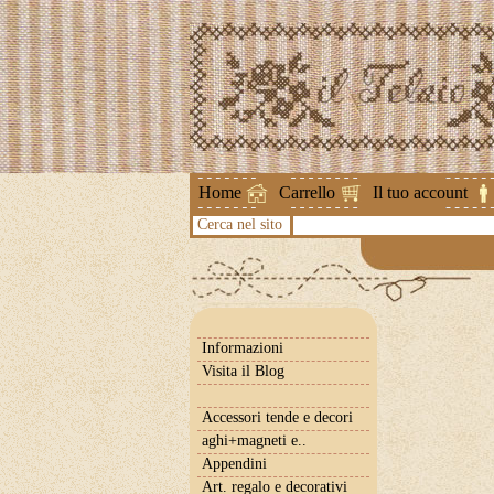
Attenzione !
Home
Carrello
Il tuo account
Cerca nel sito
Informazioni
Visita il Blog
Accessori tende e decori
aghi+magneti e..
Appendini
Art. regalo e decorativi