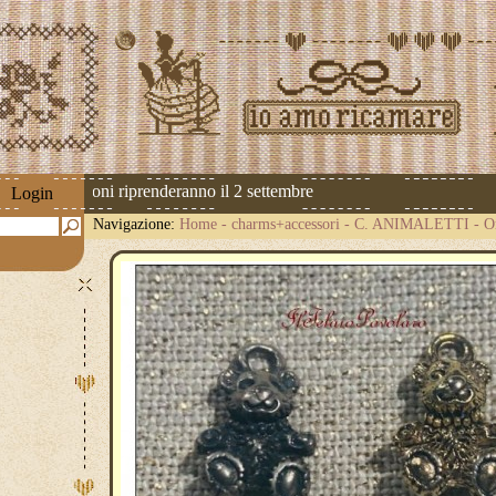
 Le spedizioni riprenderanno il 2 settembre
Login
Navigazione:
Home
-
charms+accessori
-
C. ANIMALETTI
-
O