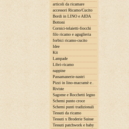
articoli da ricamare
accessori Ricamo/Cucito
Bordi in LINO e AIDA
Bottoni
Cornici-telaietti-fiocchi
filo ricamo e aguglieria
forbici ricamo-cucito
Idee
Kit
Lampade
Libri-ricamo
nappine
Passamanerie-nastri
Pizzi in lino-macramè e..
Riviste
Sagome e Rocchetti legno
Schemi punto croce
Schemi punti tradizionali
Tessuti da ricamo
Tessuti x Broderie Suisse
Tessuti patchwork e baby