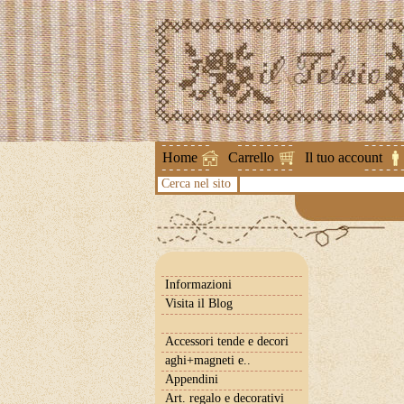
Attenzione !
Home
Carrello
Il tuo account
Cerca nel sito
Informazioni
Visita il Blog
Accessori tende e decori
aghi+magneti e..
Appendini
Art. regalo e decorativi