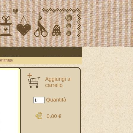
artaruga
Aggiungi al
carrello
Quantità
0,80 €