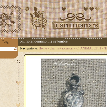
 Le spedizioni riprenderanno il 2 settembre
Login
Navigazione:
Home
-
charms+accessori
-
C. ANIMALETTI
-
T