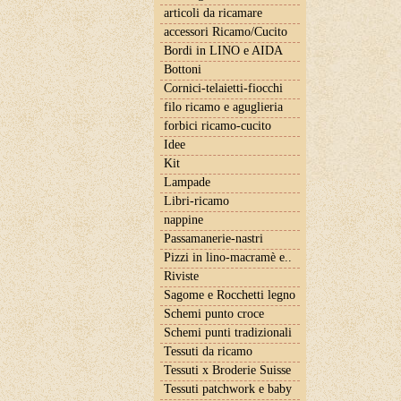
articoli da ricamare
accessori Ricamo/Cucito
Bordi in LINO e AIDA
Bottoni
Cornici-telaietti-fiocchi
filo ricamo e aguglieria
forbici ricamo-cucito
Idee
Kit
Lampade
Libri-ricamo
nappine
Passamanerie-nastri
Pizzi in lino-macramè e..
Riviste
Sagome e Rocchetti legno
Schemi punto croce
Schemi punti tradizionali
Tessuti da ricamo
Tessuti x Broderie Suisse
Tessuti patchwork e baby