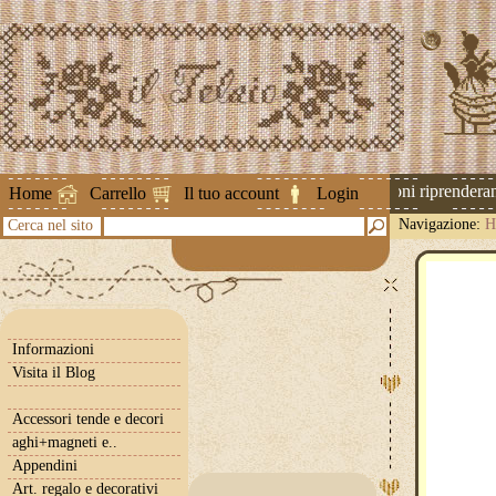
Attenzione ! Le spedizioni riprenderanno
Home
Carrello
Il tuo account
Login
Navigazione:
H
Cerca nel sito
Informazioni
Visita il Blog
Accessori tende e decori
aghi+magneti e..
Appendini
Art. regalo e decorativi