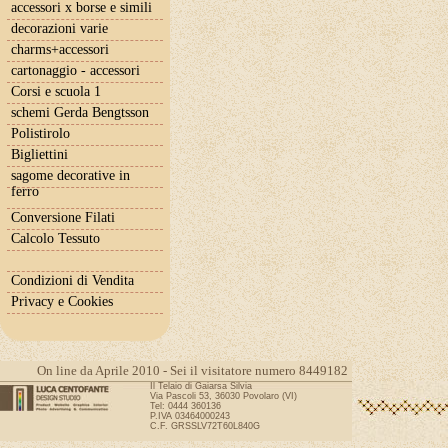
accessori x borse e simili
decorazioni varie
charms+accessori
cartonaggio - accessori
Corsi e scuola 1
schemi Gerda Bengtsson
Polistirolo
Bigliettini
sagome decorative in
ferro
Conversione Filati
Calcolo Tessuto
Condizioni di Vendita
Privacy e Cookies
On line da Aprile 2010 - Sei il visitatore numero 8449182
Il Telaio di Gaiarsa Silvia
Via Pascoli 53, 36030 Povolaro (VI)
Tel: 0444 360136
P.IVA 03464000243
C.F. GRSSLV72T60L840G