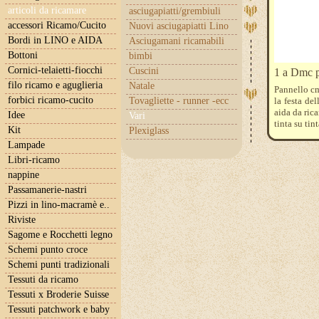
articoli da ricamare
asciugapiatti/grembiuli
accessori Ricamo/Cucito
Nuovi asciugapiatti Lino
Bordi in LINO e AIDA
Asciugamani ricamabili
Bottoni
bimbi
Cornici-telaietti-fiocchi
Cuscini
1 a Dmc p
filo ricamo e aguglieria
Natale
Pannello cm
forbici ricamo-cucito
Tovagliette - runner -ecc
la festa de
aida da rica
Idee
Vari
tinta su ti
Kit
Plexiglass
Lampade
Libri-ricamo
nappine
Passamanerie-nastri
Pizzi in lino-macramè e..
Riviste
Sagome e Rocchetti legno
Schemi punto croce
Schemi punti tradizionali
Tessuti da ricamo
Tessuti x Broderie Suisse
Tessuti patchwork e baby