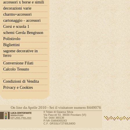
accessori x borse e simili
decorazioni varie
charms+accessori
cartonaggio - accessori
Corsi e scuola 1
schemi Gerda Bengtsson
Polistirolo
Bigliettini
sagome decorative in
ferro
Conversione Filati
Calcolo Tessuto
Condizioni di Vendita
Privacy e Cookies
On line da Aprile 2010 - Sei il visitatore numero 8449076
Il Telaio di Gaiarsa Silvia
Via Pascoli 53, 36030 Povolaro (VI)
Tel: 0444 360136
P.IVA 03464000243
C.F. GRSSLV72T60L840G