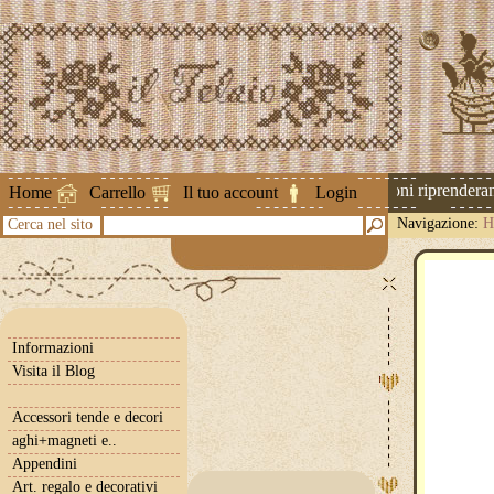
Attenzione ! Le spedizioni riprenderanno
Home
Carrello
Il tuo account
Login
Navigazione:
H
Cerca nel sito
Informazioni
Visita il Blog
Accessori tende e decori
aghi+magneti e..
Appendini
Art. regalo e decorativi