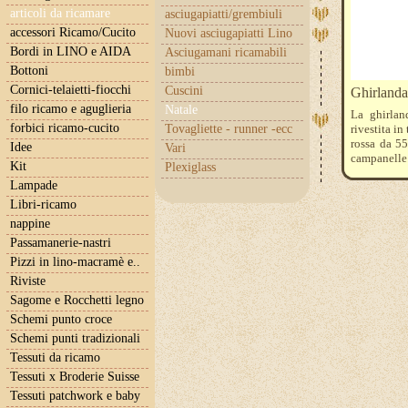
articoli da ricamare
asciugapiatti/grembiuli
accessori Ricamo/Cucito
Nuovi asciugapiatti Lino
Bordi in LINO e AIDA
Asciugamani ricamabili
Bottoni
bimbi
Cornici-telaietti-fiocchi
Cuscini
Ghirlanda
filo ricamo e aguglieria
Natale
La ghirlan
forbici ricamo-cucito
Tovagliette - runner -ecc
rivestita in
rossa da 55
Idee
Vari
campanelle 
Kit
Plexiglass
Lampade
Libri-ricamo
nappine
Passamanerie-nastri
Pizzi in lino-macramè e..
Riviste
Sagome e Rocchetti legno
Schemi punto croce
Schemi punti tradizionali
Tessuti da ricamo
Tessuti x Broderie Suisse
Tessuti patchwork e baby