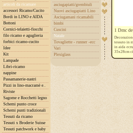
articoli da ricamare
asciugapiatti/grembiuli
accessori Ricamo/Cucito
Nuovi asciugapiatti Lino
Bordi in LINO e AIDA
Asciugamani ricamabili
Bottoni
bimbi
Cornici-telaietti-fiocchi
Cuscini
1 Dmc dec
filo ricamo e aguglieria
Natale
Decorazione
forbici ricamo-cucito
Tovagliette - runner -ecc
tessuto in m
in aida ecr
Idee
Vari
35x28cm ci
Kit
Plexiglass
Lampade
Libri-ricamo
nappine
Passamanerie-nastri
Pizzi in lino-macramè e..
Riviste
Sagome e Rocchetti legno
Schemi punto croce
Schemi punti tradizionali
Tessuti da ricamo
Tessuti x Broderie Suisse
Tessuti patchwork e baby