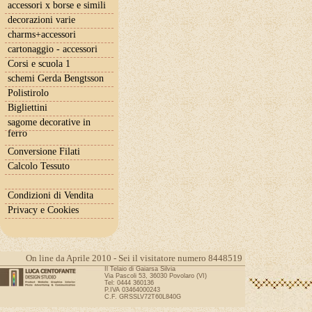
accessori x borse e simili
decorazioni varie
charms+accessori
cartonaggio - accessori
Corsi e scuola 1
schemi Gerda Bengtsson
Polistirolo
Bigliettini
sagome decorative in
ferro
Conversione Filati
Calcolo Tessuto
Condizioni di Vendita
Privacy e Cookies
On line da Aprile 2010 - Sei il visitatore numero 8448519
Il Telaio di Gaiarsa Silvia
Via Pascoli 53, 36030 Povolaro (VI)
Tel: 0444 360136
P.IVA 03464000243
C.F. GRSSLV72T60L840G