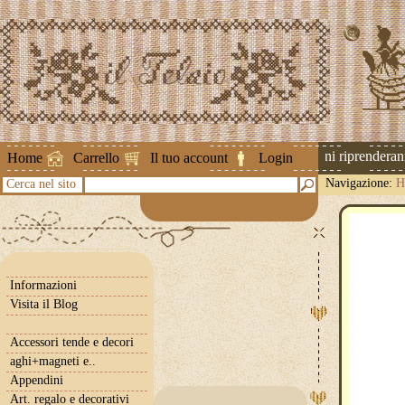
Attenzione ! Le spedizioni riprenderanno 
Home
Carrello
Il tuo account
Login
Navigazione:
H
Cerca nel sito
Informazioni
Visita il Blog
Accessori tende e decori
aghi+magneti e..
Appendini
Art. regalo e decorativi