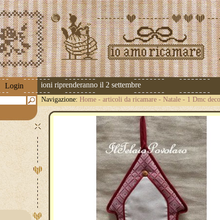
 Le spedizioni riprenderanno il 2 settembre
Login
Navigazione:
Home
-
articoli da ricamare
-
Natale
-
1 Dmc decor