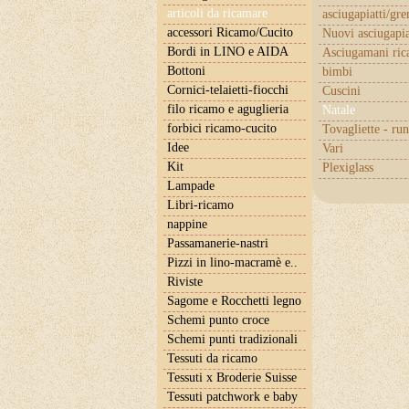
articoli da ricamare
asciugapiatti/gr
accessori Ricamo/Cucito
Nuovi asciugapia
Bordi in LINO e AIDA
Asciugamani ric
Bottoni
bimbi
Cornici-telaietti-fiocchi
Cuscini
filo ricamo e aguglieria
Natale
forbici ricamo-cucito
Tovagliette - ru
Idee
Vari
Kit
Plexiglass
Lampade
Libri-ricamo
nappine
Passamanerie-nastri
Pizzi in lino-macramè e..
Riviste
Sagome e Rocchetti legno
Schemi punto croce
Schemi punti tradizionali
Tessuti da ricamo
Tessuti x Broderie Suisse
Tessuti patchwork e baby