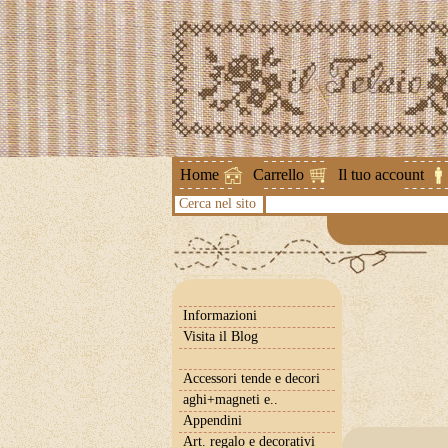
Attenzione !
Home
Carrello
Il tuo account
Cerca nel sito
Informazioni
Visita il Blog
Accessori tende e decori
aghi+magneti e..
Appendini
Art. regalo e decorativi