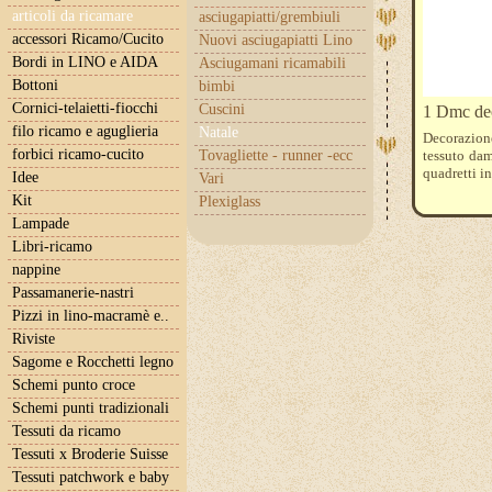
articoli da ricamare
asciugapiatti/grembiuli
accessori Ricamo/Cucito
Nuovi asciugapiatti Lino
Bordi in LINO e AIDA
Asciugamani ricamabili
Bottoni
bimbi
Cornici-telaietti-fiocchi
Cuscini
1 Dmc dec
filo ricamo e aguglieria
Natale
Decorazion
forbici ricamo-cucito
Tovagliette - runner -ecc
tessuto dam
quadretti i
Idee
Vari
Kit
Plexiglass
Lampade
Libri-ricamo
nappine
Passamanerie-nastri
Pizzi in lino-macramè e..
Riviste
Sagome e Rocchetti legno
Schemi punto croce
Schemi punti tradizionali
Tessuti da ricamo
Tessuti x Broderie Suisse
Tessuti patchwork e baby