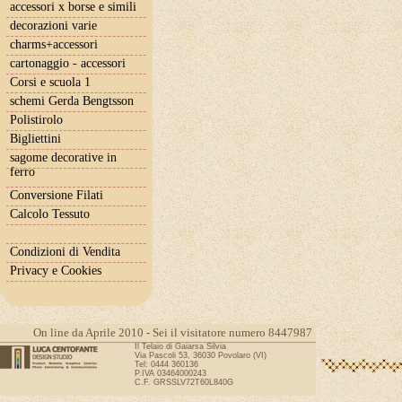
accessori x borse e simili
decorazioni varie
charms+accessori
cartonaggio - accessori
Corsi e scuola 1
schemi Gerda Bengtsson
Polistirolo
Bigliettini
sagome decorative in
ferro
Conversione Filati
Calcolo Tessuto
Condizioni di Vendita
Privacy e Cookies
On line da Aprile 2010 - Sei il visitatore numero 8447987
Il Telaio di Gaiarsa Silvia
Via Pascoli 53, 36030 Povolaro (VI)
Tel: 0444 360136
P.IVA 03464000243
C.F. GRSSLV72T60L840G