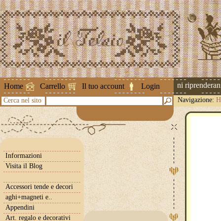
Attenzione ! Le spedizioni riprenderanno 
Home
Carrello
Il tuo account
Login
Navigazione:
H
Cerca nel sito
Informazioni
Visita il Blog
Accessori tende e decori
aghi+magneti e..
Appendini
Art. regalo e decorativi