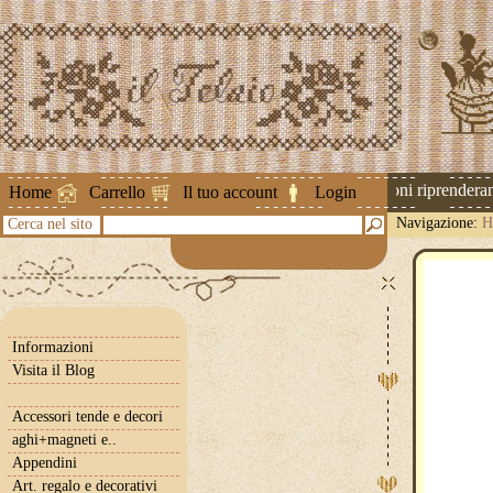
Attenzione ! Le spedizioni riprenderann
Home
Carrello
Il tuo account
Login
Navigazione:
H
Cerca nel sito
Informazioni
Visita il Blog
Accessori tende e decori
aghi+magneti e..
Appendini
Art. regalo e decorativi