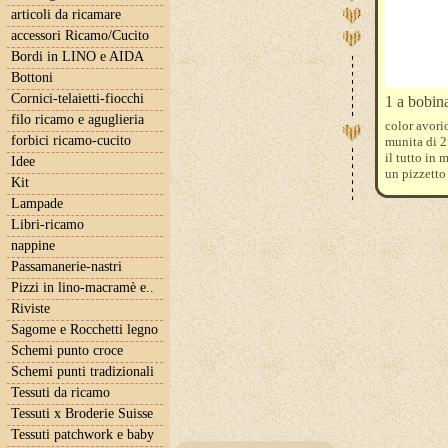
articoli da ricamare
accessori Ricamo/Cucito
Bordi in LINO e AIDA
Bottoni
Cornici-telaietti-fiocchi
1 a bobina
filo ricamo e aguglieria
color avori
forbici ricamo-cucito
munita di 2
il tutto in 
Idee
un pizzetto
Kit
Lampade
Libri-ricamo
nappine
Passamanerie-nastri
Pizzi in lino-macramè e..
Riviste
Sagome e Rocchetti legno
Schemi punto croce
Schemi punti tradizionali
Tessuti da ricamo
Tessuti x Broderie Suisse
Tessuti patchwork e baby