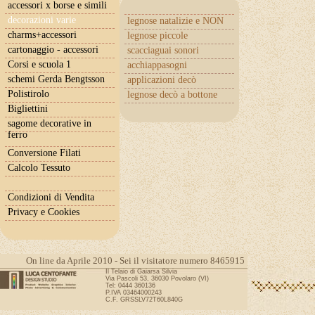
accessori x borse e simili
decorazioni varie
legnose natalizie e NON
charms+accessori
legnose piccole
cartonaggio - accessori
scacciaguai sonori
Corsi e scuola 1
acchiappasogni
schemi Gerda Bengtsson
applicazioni decò
Polistirolo
legnose decò a bottone
Bigliettini
sagome decorative in
ferro
Conversione Filati
Calcolo Tessuto
Condizioni di Vendita
Privacy e Cookies
On line da Aprile 2010 - Sei il visitatore numero 8465915
Il Telaio di Gaiarsa Silvia
Via Pascoli 53, 36030 Povolaro (VI)
Tel: 0444 360136
P.IVA 03464000243
C.F. GRSSLV72T60L840G