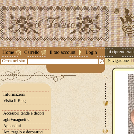
Attenzione ! Le spedizioni riprenderanno 
Home
Carrello
Il tuo account
Login
Navigazione:
H
Cerca nel sito
Informazioni
Visita il Blog
Accessori tende e decori
aghi+magneti e..
Appendini
Art. regalo e decorativi