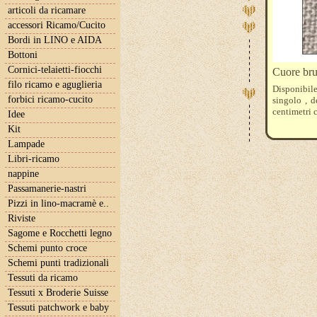
articoli da ricamare
accessori Ricamo/Cucito
Bordi in LINO e AIDA
Bottoni
Cornici-telaietti-fiocchi
Cuore bru
filo ricamo e aguglieria
Disponibile
forbici ricamo-cucito
singolo , d
centimetri c
Idee
Kit
Lampade
Libri-ricamo
nappine
Passamanerie-nastri
Pizzi in lino-macramè e..
Riviste
Sagome e Rocchetti legno
Schemi punto croce
Schemi punti tradizionali
Tessuti da ricamo
Tessuti x Broderie Suisse
Tessuti patchwork e baby