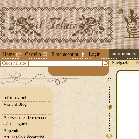
Attenzione ! Le spedizioni riprenderanno
Home
Carrello
Il tuo account
Login
Navigazione:
H
Cerca nel sito
Informazioni
Visita il Blog
Accessori tende e decori
aghi+magneti e..
Appendini
Art. regalo e decorativi