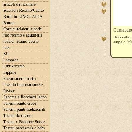
articoli da ricamare
accessori Ricamo/Cucito
Bordi in LINO e AIDA
Bottoni
Cornici-telaietti-fiocchi
Camapanel
filo ricamo e aguglieria
Disponibil
forbici ricamo-cucito
singolo .Mi
Idee
Kit
Lampade
Libri-ricamo
nappine
Passamanerie-nastri
Pizzi in lino-macramè e..
Riviste
Sagome e Rocchetti legno
Schemi punto croce
Schemi punti tradizionali
Tessuti da ricamo
Tessuti x Broderie Suisse
Tessuti patchwork e baby