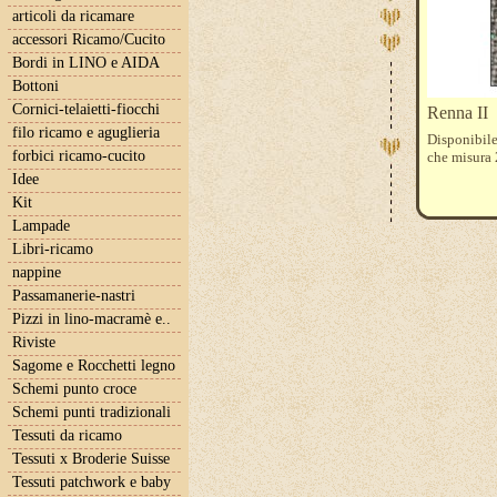
articoli da ricamare
accessori Ricamo/Cucito
Bordi in LINO e AIDA
Bottoni
Cornici-telaietti-fiocchi
Renna II
filo ricamo e aguglieria
Disponibile 
forbici ricamo-cucito
che misura 2
Idee
Kit
Lampade
Libri-ricamo
nappine
Passamanerie-nastri
Pizzi in lino-macramè e..
Riviste
Sagome e Rocchetti legno
Schemi punto croce
Schemi punti tradizionali
Tessuti da ricamo
Tessuti x Broderie Suisse
Tessuti patchwork e baby