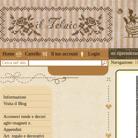
Attenzione ! Le spedizioni riprenderanno 
Home
Carrello
Il tuo account
Login
Navigazione:
H
Cerca nel sito
Informazioni
Visita il Blog
Accessori tende e decori
aghi+magneti e..
Appendini
Art. regalo e decorativi