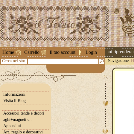
Attenzione ! Le spedizioni riprenderanno
Home
Carrello
Il tuo account
Login
Navigazione:
H
Cerca nel sito
Informazioni
Visita il Blog
Accessori tende e decori
aghi+magneti e..
Appendini
Art. regalo e decorativi