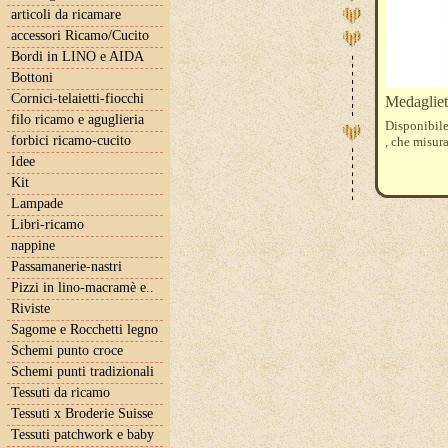
articoli da ricamare
accessori Ricamo/Cucito
Bordi in LINO e AIDA
Bottoni
Cornici-telaietti-fiocchi
Medagliet
filo ricamo e aguglieria
Disponibile 
forbici ricamo-cucito
, che misura
Idee
Kit
Lampade
Libri-ricamo
nappine
Passamanerie-nastri
Pizzi in lino-macramè e..
Riviste
Sagome e Rocchetti legno
Schemi punto croce
Schemi punti tradizionali
Tessuti da ricamo
Tessuti x Broderie Suisse
Tessuti patchwork e baby