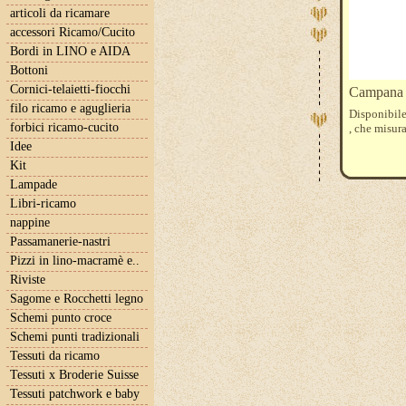
articoli da ricamare
accessori Ricamo/Cucito
Bordi in LINO e AIDA
Bottoni
Cornici-telaietti-fiocchi
Campana
filo ricamo e aguglieria
Disponibile 
forbici ricamo-cucito
, che misura
Idee
Kit
Lampade
Libri-ricamo
nappine
Passamanerie-nastri
Pizzi in lino-macramè e..
Riviste
Sagome e Rocchetti legno
Schemi punto croce
Schemi punti tradizionali
Tessuti da ricamo
Tessuti x Broderie Suisse
Tessuti patchwork e baby