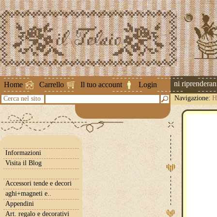
Attenzione ! Le spedizioni riprenderanno 
Home
Carrello
Il tuo account
Login
Navigazione:
H
Cerca nel sito
Informazioni
Visita il Blog
Accessori tende e decori
aghi+magneti e..
Appendini
Art. regalo e decorativi