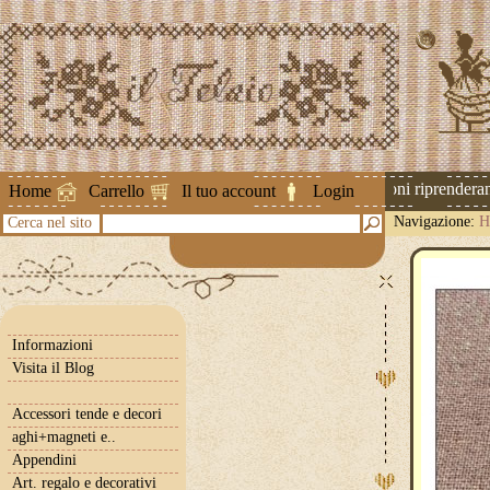
Attenzione ! Le spedizioni riprenderanno
Home
Carrello
Il tuo account
Login
Navigazione:
H
Cerca nel sito
Informazioni
Visita il Blog
Accessori tende e decori
aghi+magneti e..
Appendini
Art. regalo e decorativi