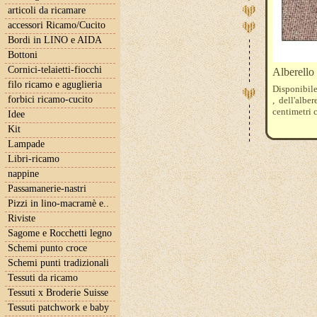
articoli da ricamare
accessori Ricamo/Cucito
Bordi in LINO e AIDA
Bottoni
Cornici-telaietti-fiocchi
Alberello
filo ricamo e aguglieria
Disponibile 
forbici ricamo-cucito
, dell'albe
centimetri c
Idee
Kit
Lampade
Libri-ricamo
nappine
Passamanerie-nastri
Pizzi in lino-macramè e..
Riviste
Sagome e Rocchetti legno
Schemi punto croce
Schemi punti tradizionali
Tessuti da ricamo
Tessuti x Broderie Suisse
Tessuti patchwork e baby