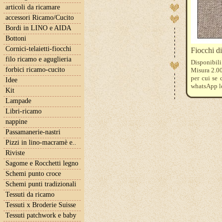
articoli da ricamare
accessori Ricamo/Cucito
Bordi in LINO e AIDA
Bottoni
Cornici-telaietti-fiocchi
Fiocchi d
filo ricamo e aguglieria
Disponibili 
forbici ricamo-cucito
Misura 2.00
per cui se 
Idee
whatsApp le
Kit
Lampade
Libri-ricamo
nappine
Passamanerie-nastri
Pizzi in lino-macramè e..
Riviste
Sagome e Rocchetti legno
Schemi punto croce
Schemi punti tradizionali
Tessuti da ricamo
Tessuti x Broderie Suisse
Tessuti patchwork e baby