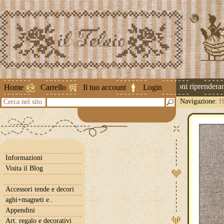
Attenzione ! Le spedizioni riprenderanno
Home
Carrello
Il tuo account
Login
Navigazione:
H
Cerca nel sito
Informazioni
Visita il Blog
Accessori tende e decori
aghi+magneti e..
Appendini
Art. regalo e decorativi