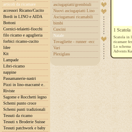
articoli da ricamare
asciugapiatti/grembiuli
accessori Ricamo/Cucito
Nuovi asciugapiatti Lino
Bordi in LINO e AIDA
Asciugamani ricamabili
Bottoni
bimbi
Cornici-telaietti-fiocchi
Cuscini
1 Scatol
filo ricamo e aguglieria
Natale
Scatola in 
forbici ricamo-cucito
Tovagliette - runner -ecc
ricamare fe
Lo schema d
Idee
Vari
Advents Kal
Kit
Plexiglass
e molto alt
Lampade
qualche pal
Libri-ricamo
nappine
Passamanerie-nastri
Pizzi in lino-macramè e..
Riviste
Sagome e Rocchetti legno
Schemi punto croce
Schemi punti tradizionali
Tessuti da ricamo
Tessuti x Broderie Suisse
Tessuti patchwork e baby