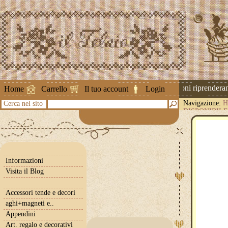
Attenzione ! Le spedizioni riprenderann
Home
Carrello
Il tuo account
Login
Navigazione:
H
Cerca nel sito
DISPONIBILE
Informazioni
Visita il Blog
Accessori tende e decori
aghi+magneti e..
Appendini
Art. regalo e decorativi