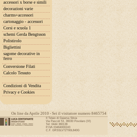
accessori x borse e simili
decorazioni varie
charms+accessori
cartonaggio - accessori
Corsi e scuola 1
schemi Gerda Bengtsson
Polistirolo
Bigliettini
sagome decorative in
ferro
Conversione Filati
Calcolo Tessuto
Condizioni di Vendita
Privacy e Cookies
On line da Aprile 2010 - Sei il visitatore numero 8465754
Il Telaio di Gaiarsa Silvia
Via Pascoli 53, 36030 Povolaro (VI)
Tel: 0444 360136
P.IVA 03464000243
C.F. GRSSLV72T60L840G