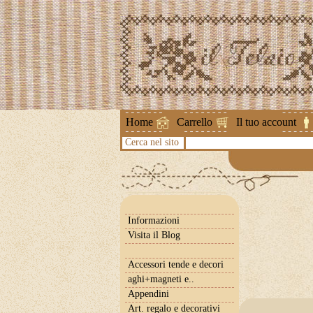
Attenzione !
Home
Carrello
Il tuo account
Cerca nel sito
Informazioni
Visita il Blog
Accessori tende e decori
aghi+magneti e..
Appendini
Art. regalo e decorativi