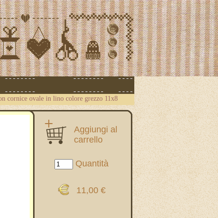
con cornice ovale in lino colore grezzo 11x8
Aggiungi al
carrello
Quantità
11,00 €