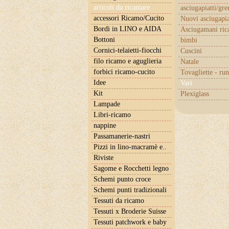
articoli da ricamare
asciugapiatti/gr
accessori Ricamo/Cucito
Nuovi asciugapia
Bordi in LINO e AIDA
Asciugamani ric
Bottoni
bimbi
Cornici-telaietti-fiocchi
Cuscini
filo ricamo e aguglieria
Natale
forbici ricamo-cucito
Tovagliette - ru
Idee
Vari
Kit
Plexiglass
Lampade
Libri-ricamo
nappine
Passamanerie-nastri
Pizzi in lino-macramè e..
Riviste
Sagome e Rocchetti legno
Schemi punto croce
Schemi punti tradizionali
Tessuti da ricamo
Tessuti x Broderie Suisse
Tessuti patchwork e baby