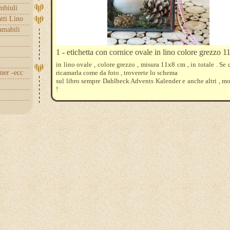
embiuli
tti Lino
amabili
1 - etichetta con cornice ovale in lino colore grezzo 1
in lino ovale , colore grezzo , misura 11x8 cm , in totale . Se 
nner -ecc
ricamarla come da foto , troverete lo schema
sul libro sempre Dahlbeck Advents Kalender e anche altri , mo
!