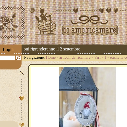
 Le spedizioni riprenderanno il 2 settembre
Login
Navigazione:
Home
-
articoli da ricamare
-
Vari
-
1 - etichetta 