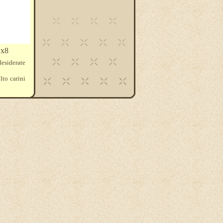
1x8
desiderate
lto carini